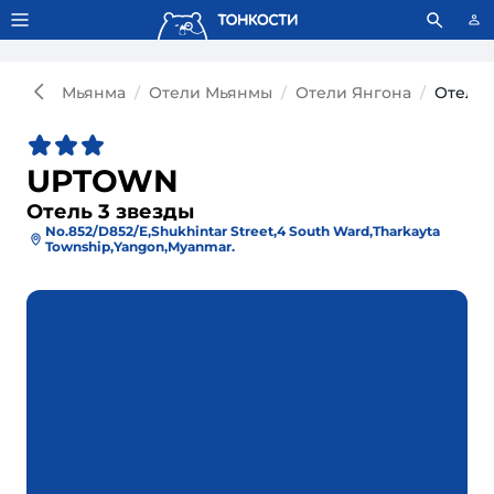
Тонкости используют сookie-файлы.
Что это значит?
Мьянма
Отели Мьянмы
Отели Янгона
Отель 
UPTOWN
Отель 3 звезды
No.852/D852/E,Shukhintar Street,4 South Ward,Tharkayta
Township,Yangon,Myanmar.