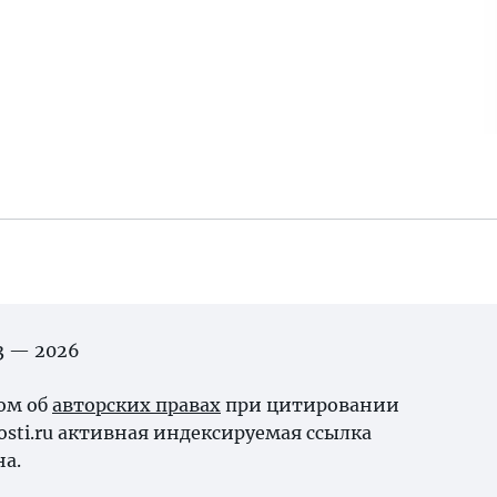
03 — 2026
ном об
авторских правах
при цитировании
osti.ru активная индексируемая ссылка
на.