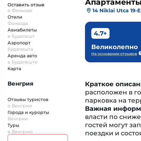
Апартамент
Оставить отзыв
14 Niklai Utca 19
о Фоньоде
Отели
Фоньода
Авиабилеты
4.7+
в Будапешт
Аэропорт
Великолепно
Будапешта
На основании отзывов
Аренда авто
в Будапеште
Карта
Венгрия
Краткое описан
расположен в го
Отзывы туристов
парковка на тер
о Венгрии
Важная информ
Города и курорты
власти по сниже
Венгрии
гостей могут з
Туры
в Венгрию
поездки и состо