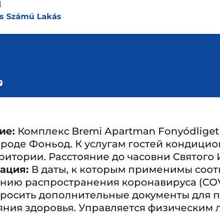
ы
-Es Számú Lakás
ие:
Комплекс Bremi Apartman Fonyódlige
роде Фоньод. К услугам гостей кондицион
ритории. Расстояние до часовни Святого И
ация:
В даты, к которым применимы соо
нию распространения коронавируса (COVI
апросить дополнительные документы для 
яния здоровья. Управляется физическим