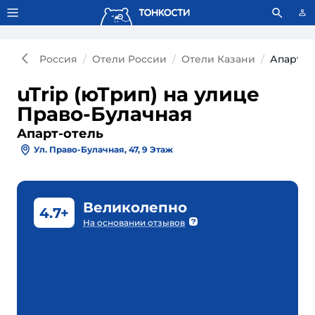
Тонкости используют сookie-файлы.
Что это значит?
Россия
Отели России
Отели Казани
Апарт-о
uTrip (юТрип) на улице
Право-Булачная
Апарт-отель
Ул. Право-Булачная, 47, 9 Этаж
Великолепно
4.7+
На основании отзывов