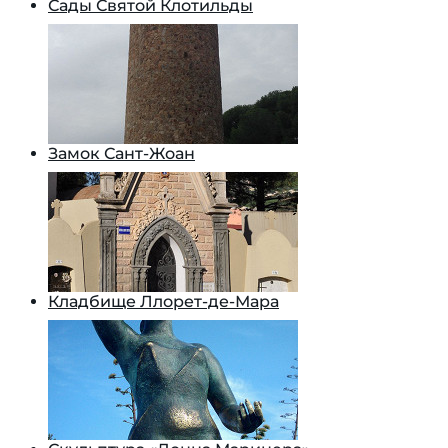
Сады Святой Клотильды
Замок Сант-Жоан
Кладбище Ллорет-де-Мара