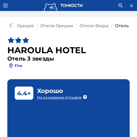
Тонкости используют сookie-файлы.
Что это значит?
Греция
Отели Греции
Отели Фиры
Отель HA
HAROULA HOTEL
Отель 3 звезды
Fira
Хорошо
4.4+
На основании отзывов