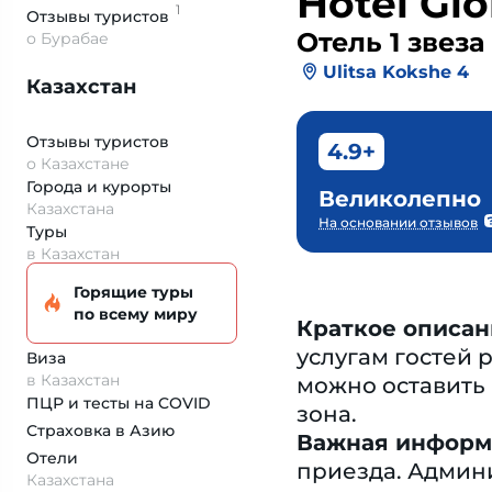
Hotel Glo
1
Отзывы
туристов
Отель 1 звеза
о Бурабае
Ulitsa Kokshe 4
Казахстан
Отзывы туристов
4.9+
о Казахстане
Города и курорты
Великолепно
Казахстана
На основании отзывов
Туры
в Казахстан
Горящие туры
по всему миру
Краткое описан
услугам гостей 
Виза
в Казахстан
можно оставить 
ПЦР и тесты на COVID
зона.
Страховка
в Азию
Важная информ
Отели
приезда. Админ
Казахстана