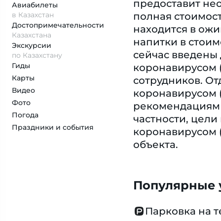
предоставит нео
Авиабилеты
в Казахстан
полная стоимост
Достопримеча­тельности
находится в ож
Казахстана
напитки в стоим
Экскурсии
сейчас введены
по Казахстану
Гиды
коронавирусом (
Карты
сотрудников. От
Видео
коронавирусом (
Фото
рекомендациям о
Погода
частности, цели
Праздники и события
коронавирусом 
объекта.
Популярные у
Парковка на 