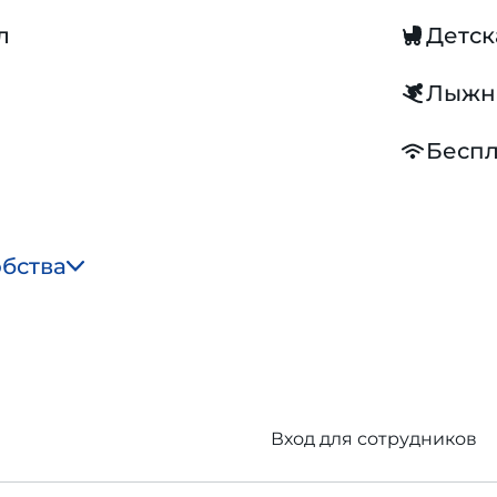
л
Детск
Лыжн
Беспл
обства
Вход для сотрудников