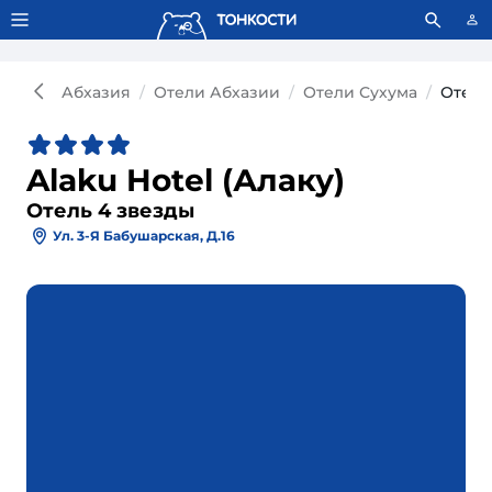
Тонкости используют сookie-файлы.
Что это значит?
Абхазия
Отели Абхазии
Отели Сухума
Отель 
Alaku Hotel (Алаку)
Отель 4 звезды
Ул. 3-Я Бабушарская, Д.16