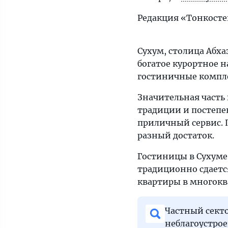
Редакция «Тонкост
Сухум, столица Абха
богатое курортное н
гостиничные компл
Значительная часть
традиции и постепе
приличный сервис. 
разный достаток.
Гостиницы в Сухуме 
традиционно сдается
квартиры в многоква
Частный секто
неблагоустро