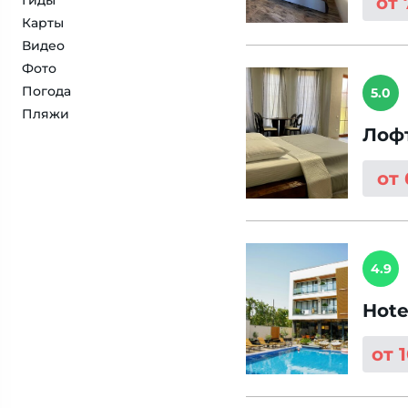
Гиды
от
Карты
Видео
Фото
Погода
5.0
Пляжи
Лоф
от
4.9
Hote
от 