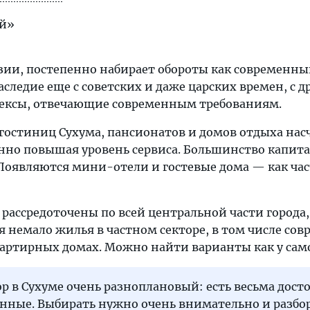
ей»
зии, постепенно набирает обороты как современный
аследие еще с советских и даже царских времен, с 
ексы, отвечающие современным требованиям.
 гостиниц Сухума, пансионатов и домов отдыха нас
нно повышая уровень сервиса. Большинство капит
Появляются мини-отели и гостевые дома — как час
рассредоточены по всей центральной части города, 
 немало жилья в частном секторе, в том числе сов
ртирных домах. Можно найти варианты как у самого
р в Сухуме очень разноплановый: есть весьма дост
енные. Выбирать нужно очень внимательно и разбо