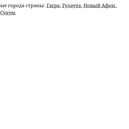
ые города страны:
Гагра
,
Гудаута
,
Новый Афон
,
,
Сухум
.