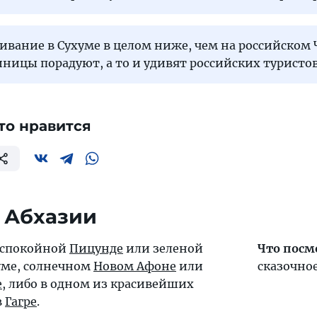
ивание в Сухуме в целом ниже, чем на российском
ницы порадуют, а то и удивят российских туристо
то нравится
 Абхазии
 спокойной
Пицунде
или зеленой
Что посм
уме
, солнечном
Новом Афоне
или
сказочно
е
, либо в одном из красивейших
в
Гагре
.