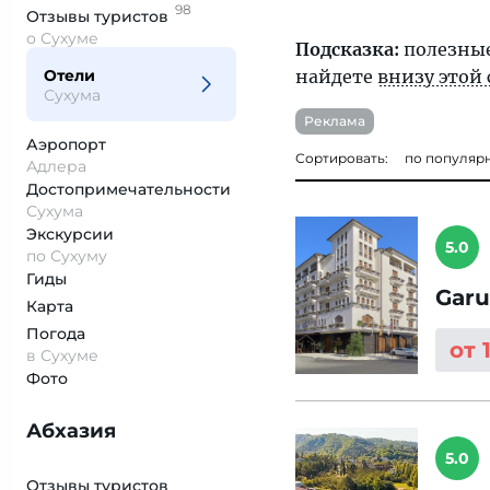
98
Отзывы
туристов
о Сухуме
Подсказка:
полезные
Отели
найдете
внизу этой
Сухума
Реклама
Аэропорт
Сортировать:
по популяр
Адлера
Достопримеча­тельности
Сухума
Экскурсии
5.0
по Сухуму
Гиды
Garu
Карта
Погода
от 
в Сухуме
Фото
Абхазия
5.0
Отзывы туристов