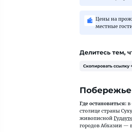
Цены на прож
местные гости
Делитесь тем, ч
Скопировать ссылку
Побережье
Где остановиться:
в
столице страны
Сух
живописной
Гудаут
городов Абхазии — 