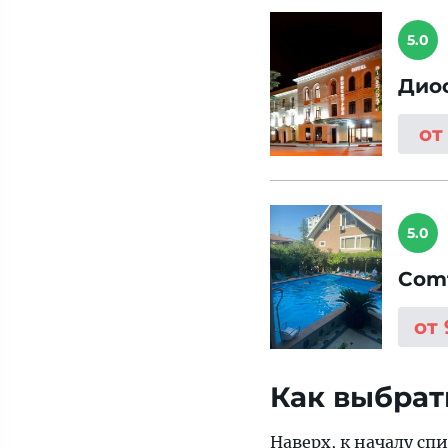
5.0
Дио
от
5.0
Com
от
Как выбрат
Наверх, к
началу спи