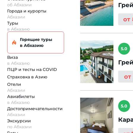
Грей
об Абхазии
Города и курорты
Абхазии
от
Туры
в Абхазию
Горящие туры
в Абхазию
5.0
Виза
Грей
в Абхазию
ПЦР и тесты на COVID
от
Страховка
в Азию
Отели
Абхазии
Авиабилеты
в Абхазию
5.0
Достопримеча­тельности
Абхазии
Кар
Экскурсии
по Абхазии