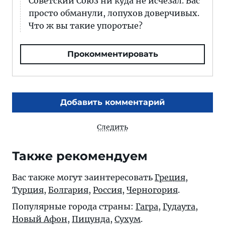
Советский Союз ни куда не исчезал. Вас
просто обманули, лопухов доверчивых.
Что ж вы такие упоротые?
Прокомментировать
Добавить комментарий
Следить
Также рекомендуем
Вас также могут заинтересовать
Греция
,
Турция
,
Болгария
,
Россия
,
Черногория
.
Популярные города страны:
Гагра
,
Гудаута
,
Новый Афон
,
Пицунда
,
Сухум
.