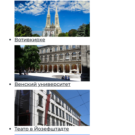
Вотивкирхе
Венский университет
Театр в Йозефштадте