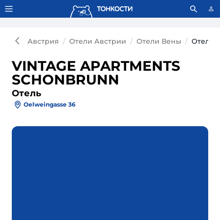
Тонкости используют сookie-файлы.
Что это значит?
Австрия
Отели Австрии
Отели Вены
Отель 
VINTAGE APARTMENTS
SCHONBRUNN
Отель
Oelweingasse 36