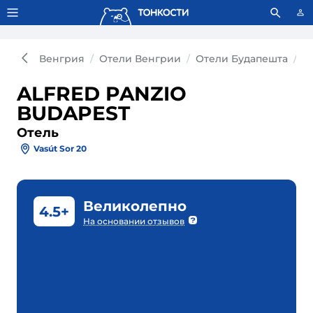
Тонкости используют сookie-файлы.
Что это значит?
Венгрия
Отели Венгрии
Отели Будапешта
О
ALFRED PANZIO
BUDAPEST
Отель
Vasút Sor 20
Великолепно
4.5+
На основании отзывов