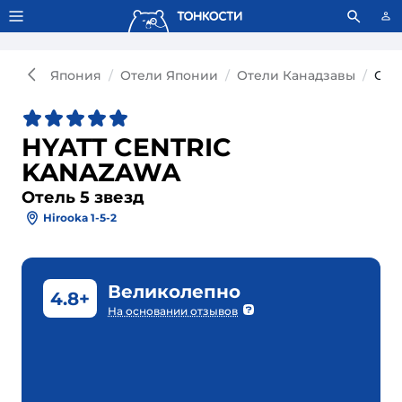
Тонкости используют сookie-файлы.
Что это значит?
Япония
Отели Японии
Отели Канадзавы
Оте
HYATT CENTRIC
KANAZAWA
Отель 5 звезд
Hirooka 1-5-2
Великолепно
4.8+
На основании отзывов