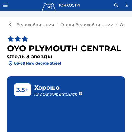
Тонкости используют сookie-файлы.
Что это значит?
Великобритания
Отели Великобритании
Отел
OYO PLYMOUTH CENTRAL
Отель 3 звезды
66-68 New George Street
Хорошо
3.5+
На основании отзывов