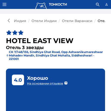
Тонкости используют сookie-файлы.
Что это значит?
Индия
Отели Индии
Отели Варанаси
Отель 
HOTEL EAST VIEW
Отель 3 звезды
CK 7/148/155, Sindhiya Ghat Road, Opp Ashwanikumareshwar
Mahadev Mandir, Sindhiya Ghat Mohalla, Siddheshwari -
221001
Хорошо
4.0
На основании отзывов