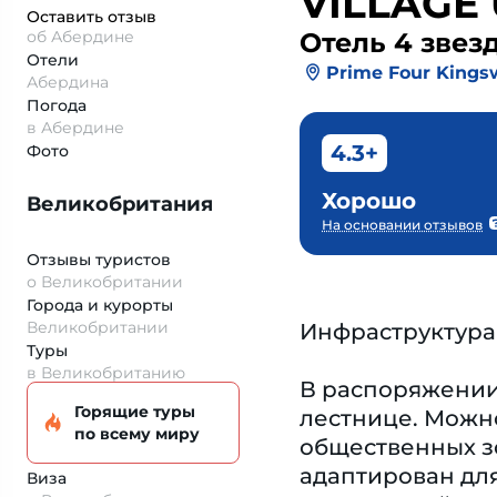
VILLAGE
Оставить отзыв
об Абердине
Отель 4 звез
Отели
Prime Four Kings
Абердина
Погода
в Абердине
4.3+
Фото
Хорошо
Великобритания
На основании отзывов
Отзывы туристов
о Великобритании
Города и курорты
Великобритании
Инфраструктура
Туры
в Великобританию
В распоряжении 
Горящие туры
лестнице. Можно
по всему миру
общественных зо
адаптирован для
Виза