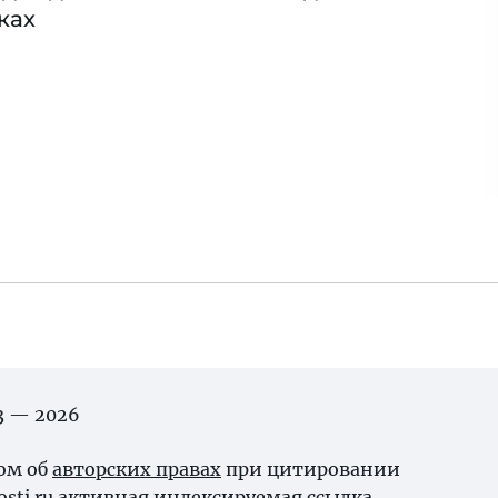
ках
03 — 2026
ном об
авторских правах
при цитировании
osti.ru активная индексируемая ссылка