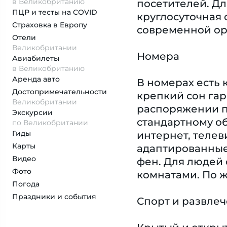
в Великобританию
посетителей. Дл
ПЦР и тесты на COVID
круглосуточная 
Страховка
в Европу
современной орг
Отели
Великобритании
Номера
Авиабилеты
в Великобританию
Аренда авто
В номерах есть 
Достопримеча­тельности
крепкий сон гар
Великобритании
распоряжении пи
Экскурсии
стандартному об
по Великобритании
Гиды
интернет, телев
Карты
адаптированные
Видео
фен. Для людей
Фото
комнатами. По 
Погода
Праздники и события
Спорт и развле