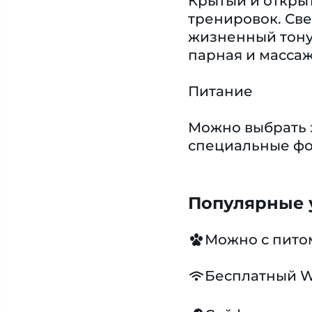
Крытый и открыт
тренировок. Све
жизненный тонус
парная и массаж
Питание
Можно выбрать з
специальные фо
Популярные у
Можно с пит
Бесплатный W