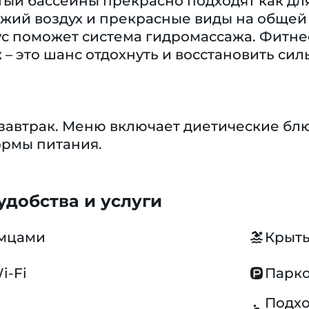
ый бассейны прекрасно подходят как для
жий воздух и прекрасные виды на общей 
 поможет система гидромассажа. Фитнес-
 – это шанс отдохнуть и восстановить сил
автрак. Меню включает диетические блю
рмы питания.
добства и услуги
омцами
Крыты
i-Fi
Парко
Подхо