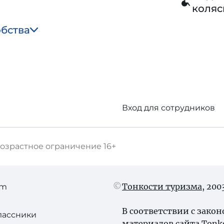
коляс
обства
Вход для сотрудников
озрастное ограничение
16+
Тонкости туризма
, 20
am
В соответствии с зако
лассники
материалов сайта Tonk