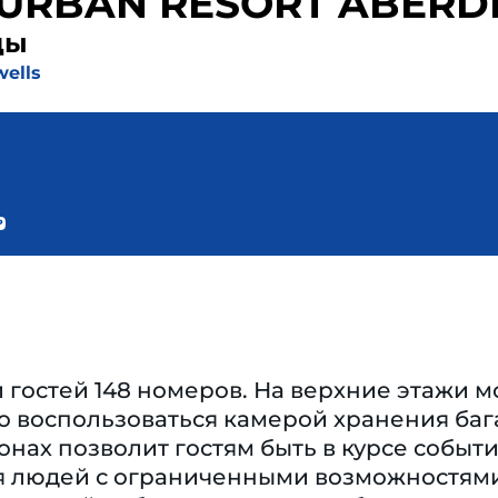
 URBAN RESORT ABERD
ды
wells
гостей 148 номеров. На верхние этажи м
 воспользоваться камерой хранения бага
нах позволит гостям быть в курсе событ
 людей с ограниченными возможностями. 