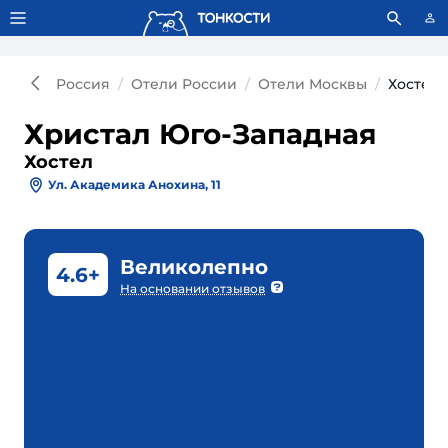
Тонкости используют сookie-файлы.
Что это значит?
Россия
Отели России
Отели Москвы
Хостел 
Христал Юго-Западная
Хостел
Ул. Академика Анохина, 11
Великолепно
4.6+
На основании отзывов