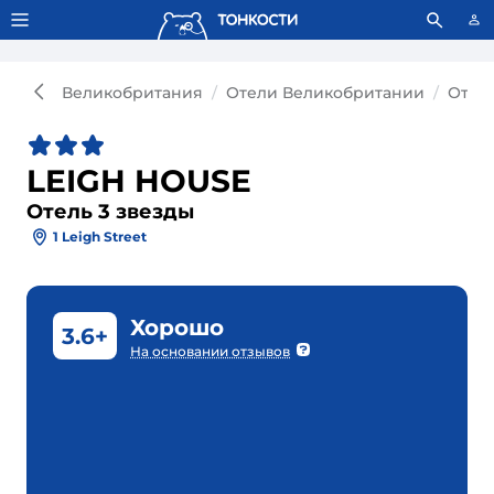
Тонкости используют сookie-файлы.
Что это значит?
Великобритания
Отели Великобритании
Отел
LEIGH HOUSE
Отель 3 звезды
1 Leigh Street
Хорошо
3.6+
На основании отзывов