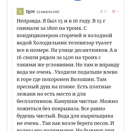
2
0
Igor
I
23 августа 2017
Неправда. Я был 15 и в 16 году. В 15 г
снимали за 1800 на троих. С
кондиционером сгорячей и холодной
водой Холодильник телевизор туалет
все в номере. На улице десантников. А в
16 сняли рядом за 1400 на троих с
такими же условиями. Но там и вправду
вода не очень . Уходили подальше влево
к горе где похоронен Волошин. Там
пресный душ на пляже. Есть платные
лежаки но есть место и для
бесплатников. Камушки чистые. Можно
ложиться без покрывала. Все равно
будешь чистый. Вода для ныряльщика
не очень . Так как возле берега песок. И
волны его поднимают. Но бывают дни