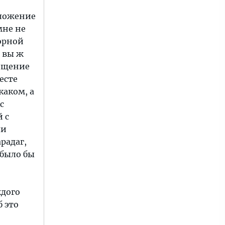
дложение
мне не
горной
и вы ж
мещение
есте
каком, а
с
й с
ли
радаг,
 было бы
ждого
 это