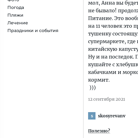
мол, Анна вы буде
Погода
не бывало! продол
Пляжи
Питание. Это вооб
Лечение
на 11 человек это 
Праздники и события
тушенку состоящую
супермаркете, где 
китайскую капусту
Ну и на последок.
кушайте с хлебуш
кабачками и морк
кормит.
)))
12 сентября 2021
skosyrevanv
s
Полезно?