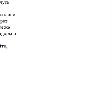
чуть
ли кашу
ерет
ом же
мидоры и
йте,