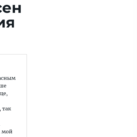
сен
ия
расным
аше
це,
 так
а
а мой