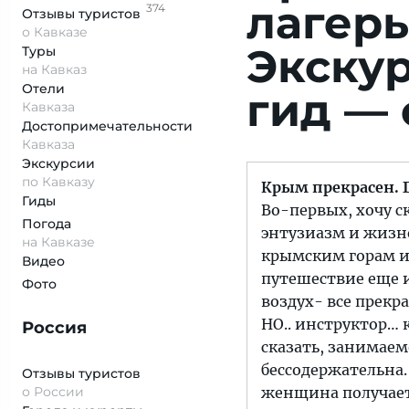
лагерь
374
Отзывы
туристов
о Кавказе
Экску
Туры
на Кавказ
Отели
гид — 
Кавказа
Достопримеча­тельности
Кавказа
Экскурсии
по Кавказу
Крым прекрасен. 
Гиды
Во-первых, хочу с
Погода
энтузиазм и жизн
на Кавказе
крымским горам и 
Видео
путешествие еще и
Фото
воздух- все прекр
НО.. инструктор… 
Россия
сказать, занимаем
бессодержательна.
Отзывы туристов
о России
женщина получает 