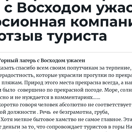
 с Восходом ужа
рсионная компан
отзыв туриста
Горный лагерь с Восходом ужасен
казать спасибо всем своим попутчикам за терпение,
ерадостность, которые украсили прогулки по прек
пляжам. Природ этого места прекрасна всегда, а н
 было совершено по прекрасной погоде. Море, солн
асно и не нуждается в комментариях…...
коротко говоря человек абсолютно не соответствует,
ой должности . Речь ее безграмотна, груба,
 Хотя мелкое бытовое хамство не самое главное. Эт
деньги за то, что сопровождает туристов в горы Н