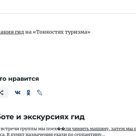
ания гид
на «Тонкостях туризма»
то нравится
оте и экскурсиях гид
е встречи группы мы поех�
�ли чинить машину, затем мы о
са. В пункт назначения ехали по серпантину...