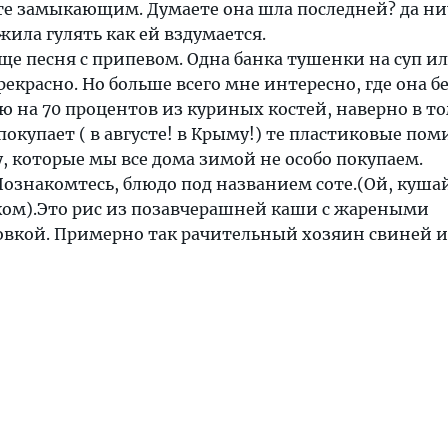
те замыкающим. Думаете она шла последней? да ни
жила гулять как ей вздумается.
ще песня с припевом. Одна банка тушенки на суп и
прекрасно. Но больше всего мне интересно, где она б
 на 70 процентов из куриных костей, наверно в т
покупает ( в августе! в Крыму!) те пластиковые по
, которые мы все дома зимой не особо покупаем.
 Познакомтесь, блюдо под названием соте.(Ой, куша
ком).Это рис из позавчерашней каши с жареными
овкой. Примерно так рачительный хозяин свиней и