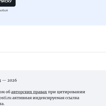
ПИСКУ
любой
03 — 2026
ном об
авторских правах
при цитировании
osti.ru активная индексируемая ссылка
на.