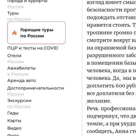
Города и курорты
взгляд имеет смыс
России
безопасности прог
Туры
подождать отставш
по России
нравится стоять. 
Горящие туры
тропинке громко п
по России
смотрите вокруг к
на охраняемой базе
ПЦР и тесты на COVID
разрушенного забо
Отели
России
в помещении базы 
Авиабилеты
человека, когда в 
в Россию
человека. Да, мы 
Аренда авто
доплатить 600 рубл
Достопримеча­тельности
все доплатили без
России
Экскурсии
желание.
по России
Речь профессионал
Гиды
подчеркнул, что 
Карты
темпе, а при ухуд
Видео
сообщить, Анна ст
Фото