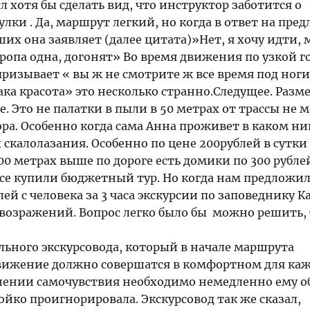
л хотя бы сделать вид, что инструктор заботится о
улки . Да, маршрут легкий, но когда в ответ на пре
их она заявляет (далее цитата)»Нет, я хочу идти, 
Тропа одна, догонят» Во время движения по узкой 
ризывает « вы ж не смотрите ж все время под ног
ака красота» это несколько странно.Следущее. Раз
. Это не палатки в пыли в 50 метрах от трассы не м
ра. Особенно когда сама Анна проживет в каком ни
скалолазания. Особенно по цене 200рублей в сутки 
100 метрах выше по дороге есть домики по 300 рубле
все купили бюджетный тур. Но когда нам предложи
ей с человека за 3 часа экскурсии по заповеднику Ка
 возражений. Вопрос легко было бы можно решить,
ьного экскурсовода, который в начале маршрута
движение должно совершатся в комфортном для ка
шении самочувствия необходимо немедленно ему об
ойко проигнорировала. Экскурсовод так же сказал,