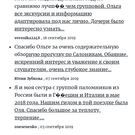
сравнимо лучш�
� чем групповой. Ольга
все экскурсии и информацию
адаптировала под нас лично. Дочери было
интересно узнать...
veronika2248
,
18 сентября 2019
Спасибо Ольге за очень содержательную
обзо
рную прогулку по Салоникам. Обаяние,
искренний интерес и уважение к своим
слушателям, очень глубокое знание...
Юлия Зубкова
,
07 сентября 2019
Я и моя сестра с группой паломников из
России были в Г�
�еции и Италии в мае
2018 года. Нашим гидом в той поездке была
Оля. Спасибо большое за теплоту,
терпение,...
onesenenko
,
03 сентября 2019