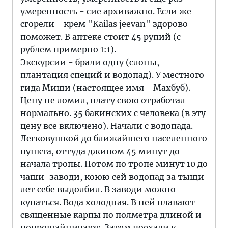
умеренность - сие архиважно. Если же
сгорели - крем "Kailas jeevan" здорово
поможет. В аптеке стоит 45 рупий (с
рублем примерно 1:1).
Экскурсии - брали одну (слоны,
плантация специй и водопад). У местного
гида Миши (настоящее имя - Махбуб).
Цену не ломил, плату свою отработал
нормально. 35 бакинских с человека (в эту
цену все включено). Начали с водопада.
Легковушкой до ближайшего населенного
пункта, оттуда джипом 45 минут до
начала тропы. Потом по тропе минут 10 до
чаши-заводи, коюю сей водопад за тыщи
лет себе выдолбил. В заводи можно
купаться. Вода холодная. В ней плавают
священные карпы по полметра длиной и
попрошайничают. Затем поехали к