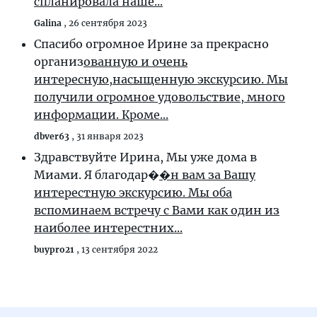
спланировала наше...
Galina
,
26 сентября 2023
Спасибо огромное Ирине за прекрасно
организ
ованную и очень
интересную,насыщенную экскурсию. Мы
получили огромное удовольствие, много
информации. Кроме...
dbver63
,
31 января 2023
Здравствуйте Ирина, Мы уже дома в
Миами. Я благодар�
�н вам за Вашу
интерестную экскурсию. Мы оба
вспоминаем встречу с Вами как один из
наиболее интерeстних...
buypro21
,
13 сентября 2022