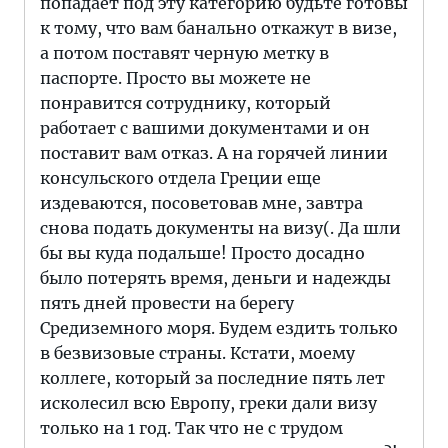
попадает под эту категорию будьте готовы
к тому, что вам банально откажут в визе,
а потом поставят черную метку в
паспорте. Просто вы можете не
понравится сотруднику, который
работает с вашими документами и он
поставит вам отказ. А на горячей линии
консульского отдела Греции еще
издеваются, посоветовав мне, завтра
снова подать документы на визу(. Да шли
бы вы куда подальше! Просто досадно
было потерять время, деньги и надежды
пять дней провести на берегу
Средиземного моря. Будем ездить только
в безвизовые страны. Кстати, моему
коллеге, который за последние пять лет
исколесил всю Европу, греки дали визу
только на 1 год. Так что не с трудом