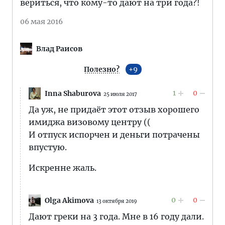
вериться, что кому-то дают на три года?!
06 мая 2016
Влад Раисов
Полезно?
9
1
0
Inna Shaburova
25 июля 2017
Да уж, не придаёт этот отзыв хорошего
имиджа визовому центру ((
И отпуск испорчен и деньги потрачены
впустую.
Искренне жаль.
0
0
Olga Akimova
13 октября 2019
Дают греки на 3 года. Мне в 16 году дали.