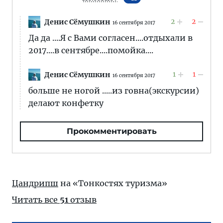
2
2
Денис Сёмушкин
16 сентября 2017
Да да ....Я с Вами согласен....отдыхали в
2017....в сентябре....помойка....
1
1
Денис Сёмушкин
16 сентября 2017
больше не ногой .....из говна(экскурсии)
делают конфетку
Прокомментировать
Цандрипш
на «Тонкостях туризма»
Читать все
51
отзыв