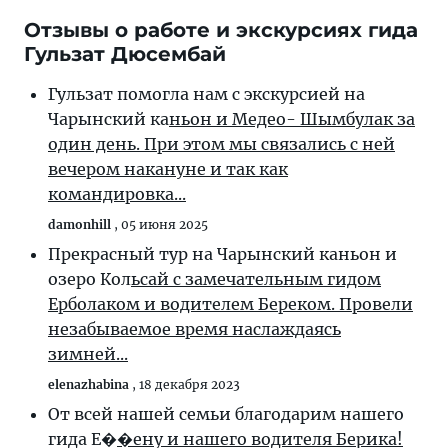
Отзывы о работе и экскурсиях гида
Гульзат Дюсембай
Гульзат помогла нам с экскурсией на
Чарынский ка
ньон и Медео- Шымбулак за
один день. При этом мы связались с ней
вечером накануне и так как
командировка...
damonhill
,
05 июня 2025
Прекрасный тур на Чарынский каньон и
озеро Кол
ьсай с замечательным гидом
Ерболаком и водителем Береком. Провели
незабываемое время наслаждаясь
зимней...
elenazhabina
,
18 декабря 2023
От всей нашей семьи благодарим нашего
гида Е�
�ену и нашего водителя Берика!