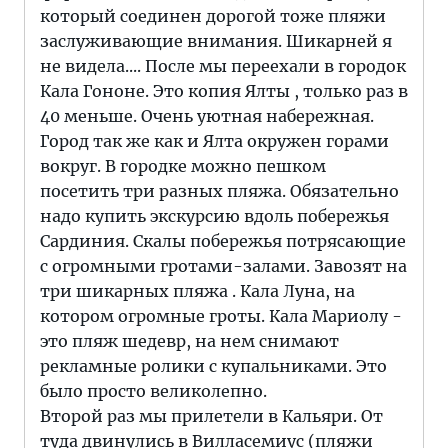
который соединен дорогой тоже пляжи
заслуживающие внимания. Шикарней я
не видела.... После мы переехали в городок
Кала Гононе. Это копия Ялты , только раз в
40 меньше. Очень уютная набережная.
Город так же как и Ялта окружен горами
вокруг. В городке можно пешком
посетить три разных пляжа. Обязательно
надо купить экскурсию вдоль побережья
Сардиния. Скалы побережья потрясающие
с огромными гротами-залами. Завозят на
три шикарных пляжа . Кала Луна, на
котором огромные гроты. Кала Мариолу -
это пляж шедевр, на нем снимают
рекламные ролики с купальниками. Это
было просто великолепно.
Второй раз мы прилетели в Кальяри. От
туда двинулись в Вилласемиус (пляжи