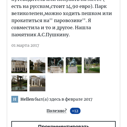
есть на русском,стоит 14,90 евро). Парк
великолепен,можно ходить пешком или
прокатиться на'' паровозике''. Я
совместила и то и другое. Нашла
памятник А.С.Пушкину.
01 марта 2017
Hellen
был(а) здесь в феврале 2017
H
Полезно?
12
Прокомментировать