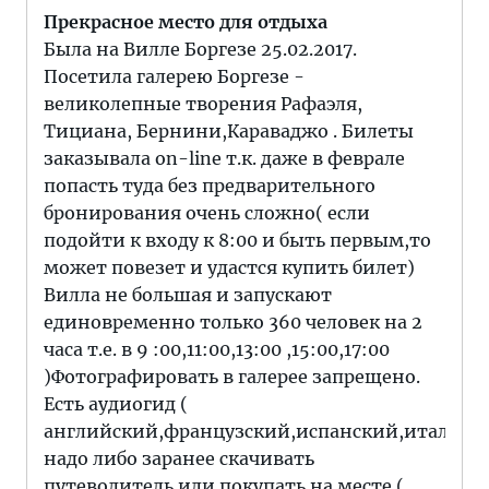
Прекрасное место для отдыха
Была на Вилле Боргезе 25.02.2017.
Посетила галерею Боргезе -
великолепные творения Рафаэля,
Тициана, Бернини,Караваджо . Билеты
заказывала on-line т.к. даже в феврале
попасть туда без предварительного
бронирования очень сложно( если
подойти к входу к 8:00 и быть первым,то
может повезет и удастся купить билет)
Вилла не большая и запускают
единовременно только 360 человек на 2
часа т.е. в 9 :00,11:00,13:00 ,15:00,17:00
)Фотографировать в галерее запрещено.
Есть аудиогид (
английский,французский,испанский,итальян
надо либо заранее скачивать
путеводитель или покупать на месте (