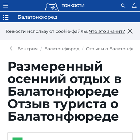
Балатонфюред
Тонкости используют сookie-файлы.
Что это значит?
Венгрия
Балатонфюред
Отзывы о Балатонфюр
Размеренный
осенний отдых в
Балатонфюреде
Отзыв туриста о
Балатонфюреде