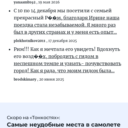
yanaamb192
,
19 мая 2026
С 10 по 14 декабря мы посетили с семьей
прекрасный Р�
�м, благодаря Ирине наша
поездка стала незабываемой. Я много раз
был в других странах и у меня есть опыт...
plokhotnikov2011
,
17 декабря 2025
Рим!!! Как я мечтала его увидеть! Вдохнуть
его возд�
�х, побродить с гидом в
неспешном темпе и узнать- почувствовать
город! Как я рада, что моим гидом была...
brodskimary
,
20 июня 2025
Скоро на «Тонкостях»:
Самые неудобные места в самолете