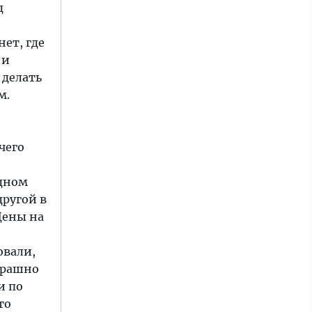
д
ет, где
 и
 делать
м.
чего
одном
ругой в
Цены на
овали,
трашно
и по
то