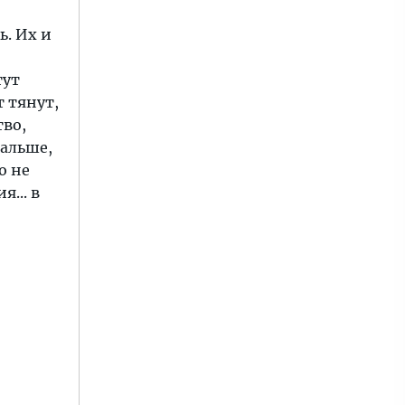
. Их и
тут
т тянут,
тво,
дальше,
о не
я... в