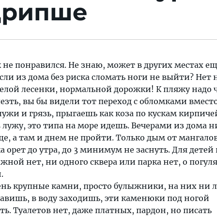
дрипше
к не понравился. Не знаю, может в других местах ещ
если из дома без риска сломать ноги не выйти? Нет 
целой лесенки, нормальной дорожки! К пляжу надо 
езть, вы бы видели тот переход с обломками вмест
лужи и грязь, прыгаешь как коза по кускам кирпиче
в лужу, это типа на море идешь. Вечерами из дома н
е, а там и днем не пройти. Только дым от мангалов
 орет до утра, до 3 минимум не заснуть. Для детей
жной нет, ни одного сквера или парка нет, о погул
.
нь крупные камни, просто булыжники, на них ни л
ставишь, в воду заходишь, эти каменюки под ногой
ть. Туалетов нет, даже платных, пардон, но писать