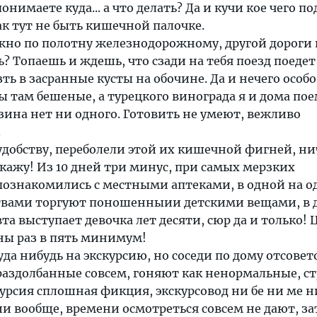
нимаете куда... а что делать? Да и кучи кое чего по
к тут не быть кишечной палочке.
но по полотну железнодорожному, другой дороги н
? Топаешь и ждешь, что сзади на тебя поезд поедет
ть в засранные кусты на обочине. Да и нечего особо
ы там бешеные, а турецкого винограда я и дома пое
ина нет ни одного. Готовить не умеют, вежливо
.
добству, переболели этой их кишечной фигней, ни
скажу! Из 10 дней три минус, при самых мерзких
познакомились с местными аптеками, в одной на 
ствами торгуют поношенныии детскими вещами, в д
та выступает девочка лет десяти, сюр да и только! 
ны раз в пять минимум!
уда нибудь на экскурсию, но соседи по дому отсовет
раздолбанные совсем, гоняют как ненормальные, с
скурсия сплошная фикция, экскурсовод ни бе ни ме н
ии вообще, времени осмотреться совсем не дают, за