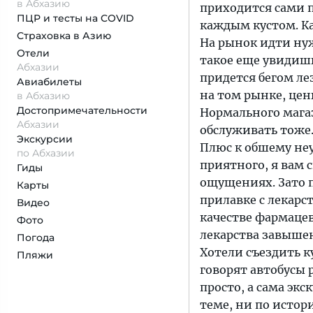
в Абхазию
приходится сами по
ПЦР и тесты на COVID
каждым кустом. Ка
Страховка
в Азию
На рынок идти нуж
Отели
такое еще увидишь
Абхазии
придется бегом лез
Авиабилеты
на том рынке, цен
в Абхазию
Достопримеча­тельности
Нормального магаз
Абхазии
обслуживать тоже
Экскурсии
Плюс к обшему неу
по Абхазии
приятного, я вам 
Гиды
ощущениях. Зато 
Карты
прилавке с лекар
Видео
качестве фармацев
Фото
лекарства завыше
Погода
Хотели съездить к
Пляжи
говорят автобусы 
просто, а сама эк
теме, ни по истор