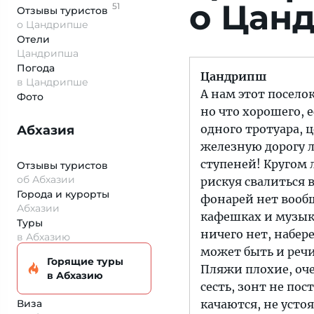
о Цан
51
Отзывы
туристов
о Цандрипше
Отели
Цандрипша
Погода
Цандрипш
в Цандрипше
А нам этот посело
Фото
но что хорошего, 
одного тротуара, 
Абхазия
железную дорогу л
ступеней! Кругом 
Отзывы туристов
об Абхазии
рискуя свалиться 
Города и курорты
фонарей нет вообщ
Абхазии
кафешках и музыка
Туры
ничего нет, набере
в Абхазию
может быть и речи
Горящие туры
Пляжи плохие, оче
в Абхазию
сесть, зонт не по
Виза
качаются, не устоя