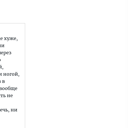
е хуже,
ни
через
о
й,
и ногой,
 в
 вообще
ять не
ечь, ни