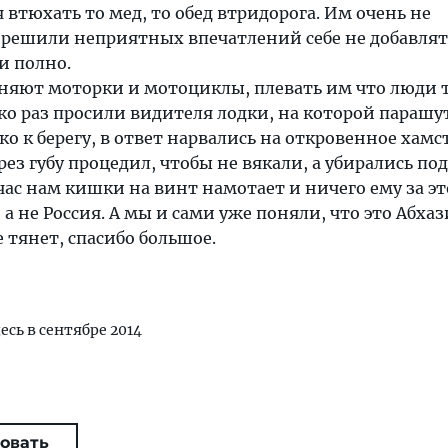
 втюхать то мед, то обед втридорога. Им очень не
решили неприятных впечатлений себе не добавлять
и полно.
оняют моторки и мотоциклы, плевать им что люди 
ко раз просили видителя лодки, на которой парашу
ко к берегу, в ответ нарвались на откровенное хамс
ез губу процедил, чтобы не вякали, а убирались по
час нам кишки на винт намотает и ничего ему за эт
 а не Россия. А мы и сами уже поняли, что это Абхази
 тянет, спасибо большое.
есь в сентябре 2014
овать