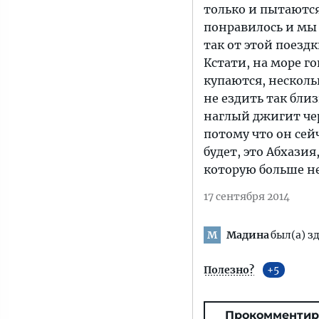
только и пытаются
понравилось и мы 
так от этой поездк
Кстати, на море г
купаются, несколь
не ездить так близ
наглый джигит чер
потому что он сей
будет, это Абхазия,
которую больше не
17 сентября 2014
Мадина
был(а) зд
М
Полезно?
5
Прокомментир