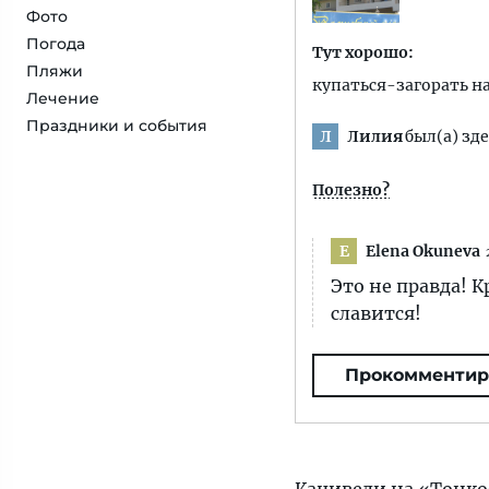
Фото
Погода
Тут хорошо:
Пляжи
купаться-загорать н
Лечение
Праздники и события
Лилия
был(а) зде
Л
Полезно?
Elena Okuneva
E
Это не правда! 
славится!
Прокомментир