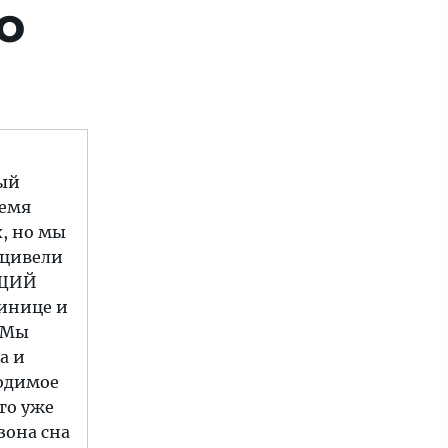
о
ный
ремя
, но мы
ацивели
ЮЩИЙ
тинице и
. Мы
а и
ходимое
то уже
зона сна