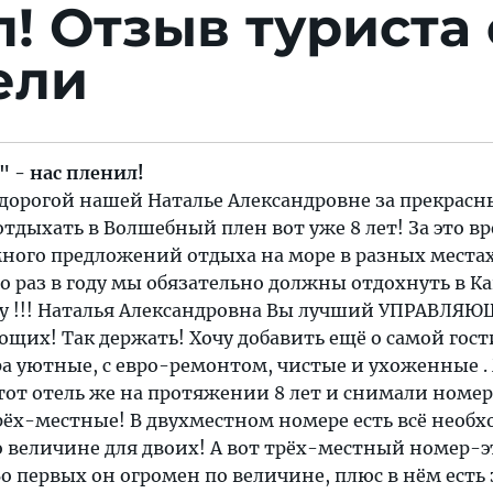
л!
Отзыв туриста 
ели
 - нас пленил!
 дорогой нашей Наталье Александровне за прекрас
тдыхать в Волшебный плен вот уже 8 лет! За это в
ного предложений отдыха на море в разных местах
то раз в году мы обязательно должны отдохнуть в К
у !!! Наталья Александровна Вы лучший УПРАВЛЯ
ющих! Так держать! Хочу добавить ещё о самой гос
ра уютные, с евро-ремонтом, чистые и ухоженные 
тот отель же на протяжении 8 лет и снимали номер
рёх-местные! В двухместном номере есть всё необ
о величине для двоих! А вот трёх-местный номер-э
о первых он огромен по величине, плюс в нём есть 