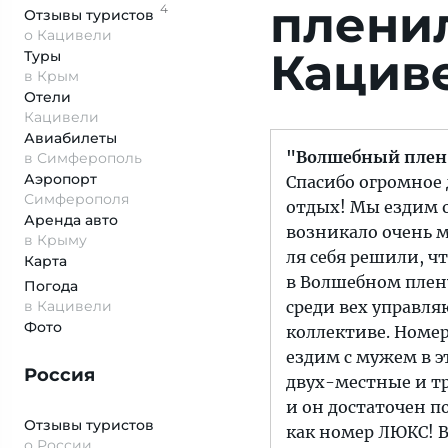
плени
4
Отзывы
туристов
о Кацивели
Кацив
Туры
в Крым
Отели
Кацивели
Авиабилеты
"Волшебный плен"
в Симферополь
Аэропорт
Спасибо огромное
Симферополя
отдых! Мы ездим о
Аренда авто
возникало очень м
в Крыму
ля себя решили, ч
Карта
в Волшебном плен
Погода
в Кацивели
среди вех управля
Фото
коллективе. Номе
ездим с мужем в э
Россия
двух-местные и т
и он достаточен п
Отзывы туристов
как номер ЛЮКС! В
о России