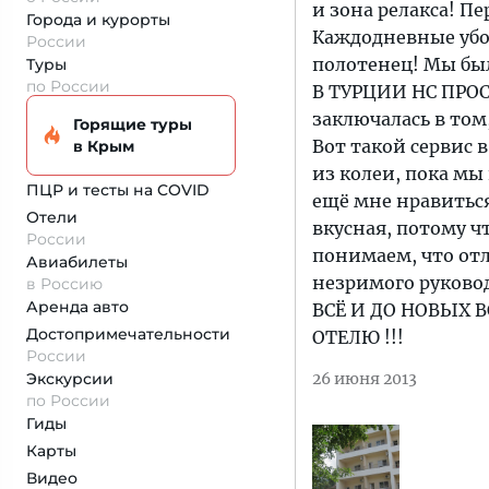
и зона релакса! П
Города и курорты
Каждодневные убор
России
полотенец! Мы был
Туры
по России
В ТУРЦИИ НС ПРОС
заключалась в том,
Горящие туры
Вот такой сервис 
в Крым
из колеи, пока мы
ПЦР и тесты на COVID
ещё мне нравиться
Отели
вкусная, потому ч
России
понимаем, что отл
Авиабилеты
незримого руков
в Россию
Аренда авто
ВСЁ И ДО НОВЫХ 
Достопримеча­тельности
ОТЕЛЮ !!!
России
Экскурсии
26 июня 2013
по России
Гиды
Карты
Видео