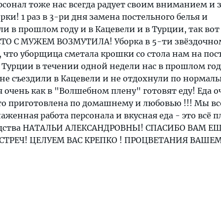
ерсонал тоже нас всегда радует своим вниманием и 
ки! 1 раз в 3-ри дня замена постельного белья и
и в прошлом году и в Кацевели и в Турции, так во
ТО С МУЖЕМ ВОЗМУТИЛА! Уборка в 5-ти звёздочно
 что уборщица сметала крошки со стола нам на пост
в Турции в течении одной недели нас в прошлом го
 не съездили в Кацевели и не отдохнули по нормаль
 очень как в "Волшебном плену" готовят еду! Еда о
то приготовлена по домашнему и любовью !!! Мы вс
аженная работа персонала и вкусная еда - это всё 
одства НАТАЛЬИ АЛЕКСАНДРОВНЫ! СПАСИБО ВАМ ЕЩ
ВСТРЕЧ! ЦЕЛУЕМ ВАС КРЕПКО ! ПРОЦВЕТАНИЯ ВАШЕ