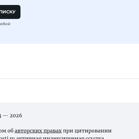
ПИСКУ
любой
03 — 2026
ном об
авторских правах
при цитировании
osti.ru активная индексируемая ссылка