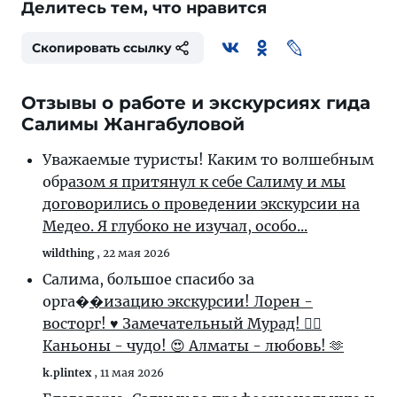
Делитесь тем, что нравится
Скопировать ссылку
Отзывы о работе и экскурсиях гида
Салимы Жангабуловой
Уважаемые туристы! Каким то волшебным
обр
азом я притянул к себе Салиму и мы
договорились о проведении экскурсии на
Медео. Я глубоко не изучал, особо...
wildthing
,
22 мая 2026
Салима, большое спасибо за
орга�
�изацию экскурсии! Лорен -
восторг! ♥️ Замечательный Мурад! 👍🏻
Каньоны - чудо! 😍 Алматы - любовь! 🫶
k.plintex
,
11 мая 2026