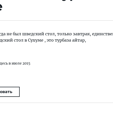
е
гда не был шведский стол, только завтрак, единств
дский стол в Сухуме , это турбаза айтар,
десь в июле 2015
овать