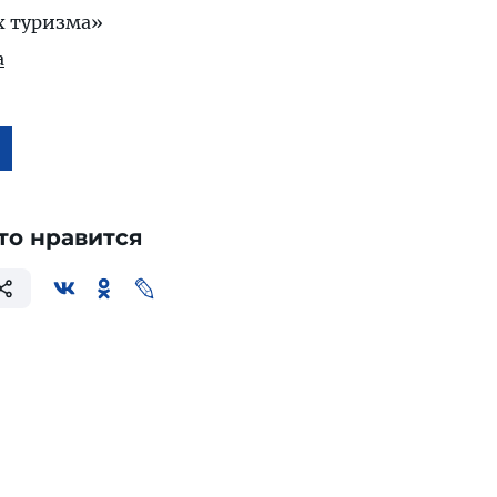
х туризма»
а
то нравится