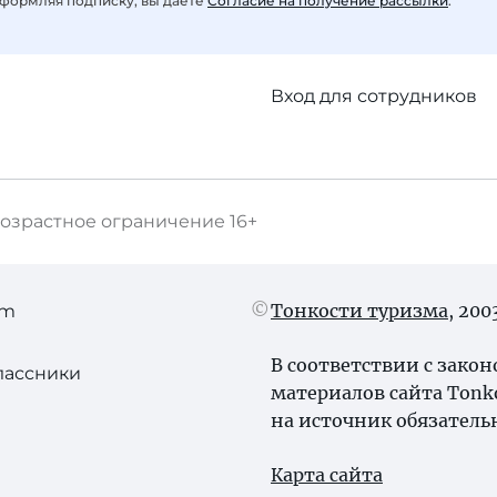
формляя подписку, вы даете
Согласие на получение рассылки
.
Вход для сотрудников
озрастное ограничение
16+
Тонкости туризма
, 20
am
В соответствии с зако
лассники
материалов сайта Tonk
на источник обязатель
Карта сайта