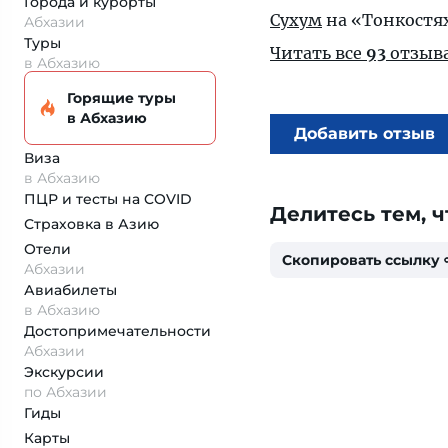
Города и курорты
Сухум
на «Тонкостя
Абхазии
Туры
Читать все
93
отзыв
в Абхазию
Горящие туры
в Абхазию
Добавить отзыв
Виза
в Абхазию
ПЦР и тесты на COVID
Делитесь тем, ч
Страховка
в Азию
Отели
Скопировать ссылку
Абхазии
Авиабилеты
в Абхазию
Достопримеча­тельности
Абхазии
Экскурсии
по Абхазии
Гиды
Карты