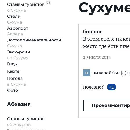
Сухум
98
Отзывы
туристов
о Сухуме
Отели
Сухума
Аэропорт
бипаше
Адлера
В этом отеле нико
Достопримеча­тельности
Сухума
место где есть шве
Экскурсии
29 июля 2015
по Сухуму
Гиды
Карта
николай
был(а) з
н
Погода
в Сухуме
Полезно?
2
Фото
Абхазия
Прокомментир
Отзывы туристов
об Абхазии