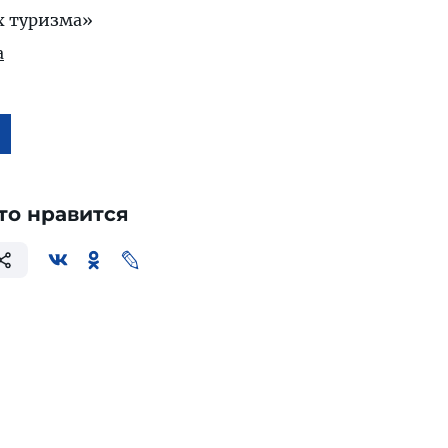
х туризма»
а
то нравится