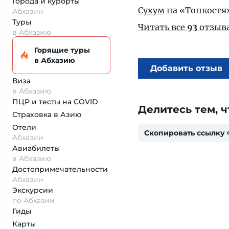
Города и курорты
Сухум
на «Тонкостя
Абхазии
Туры
Читать все
93
отзыв
в Абхазию
Горящие туры
в Абхазию
Добавить отзыв
Виза
в Абхазию
ПЦР и тесты на COVID
Делитесь тем, ч
Страховка
в Азию
Отели
Скопировать ссылку
Абхазии
Авиабилеты
в Абхазию
Достопримеча­тельности
Абхазии
Экскурсии
по Абхазии
Гиды
Карты