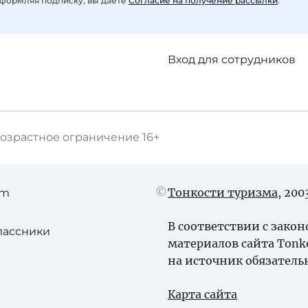
формляя подписку, вы даете
Согласие на получение рассылки
.
Вход для сотрудников
озрастное ограничение
16+
Тонкости туризма
, 20
am
В соответствии с зако
лассники
материалов сайта Tonk
на источник обязатель
Карта сайта