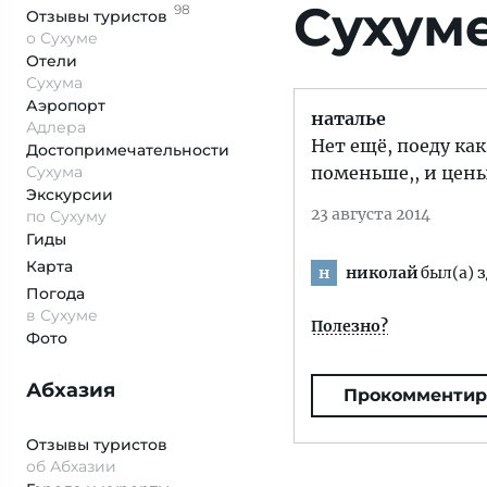
Сухум
98
Отзывы
туристов
о Сухуме
Отели
Сухума
Аэропорт
наталье
Адлера
Нет ещё, поеду как
Достопримеча­тельности
Сухума
поменьше,, и цены
Экскурсии
23 августа 2014
по Сухуму
Гиды
Карта
николай
был(а) з
н
Погода
в Сухуме
Полезно?
Фото
Абхазия
Прокомментир
Отзывы туристов
об Абхазии