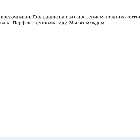
евосточников Лия нашла па
рки с цветением поздних сортов
вала. Перфект ценному гиду. Мы всем будем...