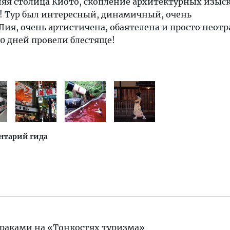
яя столица Киото, скопление архитектурных изыск
ь! Тур был интересный, динамичный, очень
я, очень артистичена, обаятелена и просто неотр
10 дней провели блестяще!
нтарий гида
ураками
на «Тонкостях туризма»