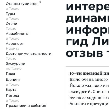
интере
8
Отзывы
туристов
о Токио
динам
Туры
в Токио
Отели
инфор
Токио
Авиабилеты
гид Л
в Токио
Аэропорт
отзыв 
Нарита
Достопримеча­тельности
Токио
Экскурсии
по Токио
10-ти дневный и
Гиды
Было очень много
Шопинг
в Токио
Йокогамы, восхит
Карта
экскурсий. Очень 
Погода
лучах заходящего 
в Токио
Асикага с цветущи
Праздники и события