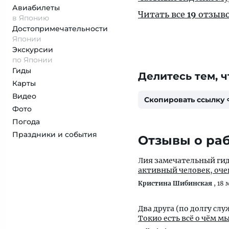
Авиабилеты
Читать все
19
отзыв
в Японию
Достопримеча­тельности
Японии
Экскурсии
по Японии
Гиды
Делитесь тем, ч
Карты
Видео
Скопировать ссылку
Фото
Погода
Праздники и события
Отзывы о раб
Лия замечательный гид
активный человек, оче
Кристина Шибинская
,
18 
Два друга (по долгу сл
Токио есть всё о чём м