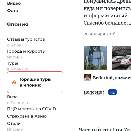
понравилась древн
Видео
куда ни повернис
Фото
информативный. Ли
Спасибо большое, 
Япония
20 января 2018
Отзывы туристов
о Японии
Города и курорты
Японии
Туры
в Японию
Bellerimi,
комме
Горящие туры
в Японию
Полезно?
2
Виза
в Японию
ПЦР и тесты на COVID
Страховка
в Азию
Отели
Японии
Частный гид Лия М