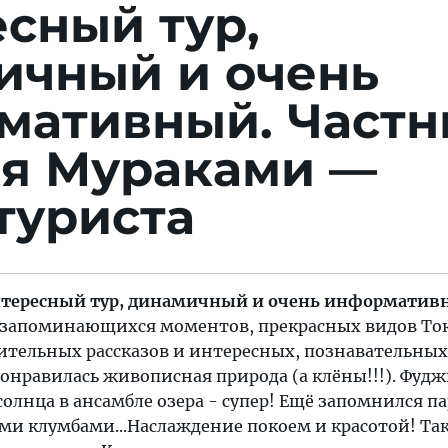
сный тур,
ичный и очень
мативный.
Част
ия Мураками —
туриста
нтересный тур, динамичный и очень информатив
 запоминающихся моментов, прекрасных видов То
ительных рассказов и интересных, познавательных
понравилась живописная природа (а клёны!!!). Фудж
солнца в ансамбле озера - супер! Ещё запомнился п
ми клумбами...Наслаждение покоем и красотой! Та