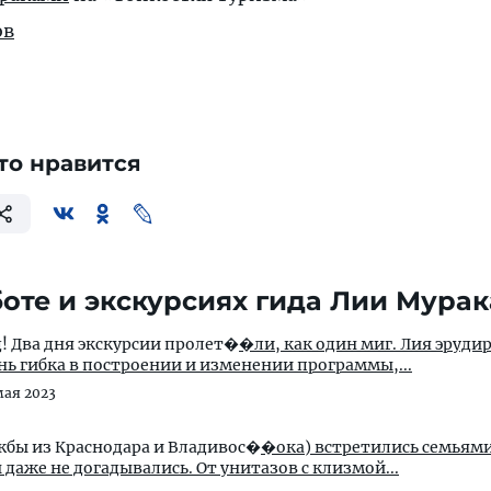
ов
то нравится
оте и экскурсиях гида Лии Мура
! Два дня экскурсии пролет�
�ли, как один миг. Лия эрудированный и
нь гибка в построении и изменении программы,...
мая 2023
ужбы из Краснодара и Владивос�
�ока) встретились семьями
ы даже не догадывались. От унитазов с клизмой...