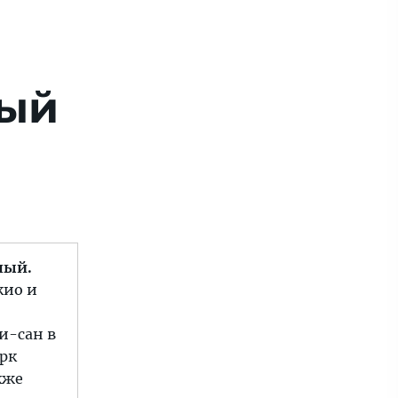
ный
ный.
кио и
и-сан в
арк
кже