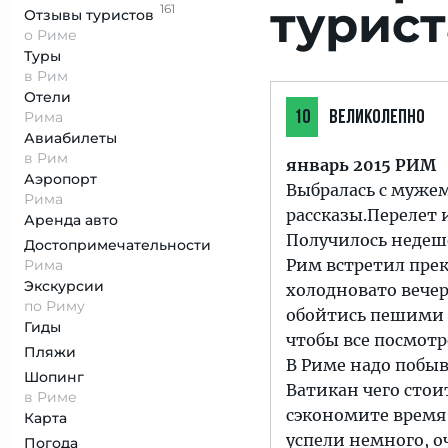
турист
161
Отзывы
туристов
о Риме
Туры
в Рим
Отели
Рима
10
ВЕЛИКОЛЕПНО
Авиабилеты
в Рим
январь 2015 РИМ
Аэропорт
Выбралась с мужем 
Рима
рассказы.Перелет 
Аренда авто
Получилось недеше
Достопримеча­тельности
Рим встретил прек
Рима
Экскурсии
холодновато вечер
по Риму
обойтись пешими п
Гиды
чтобы все посмотр
Пляжи
В Риме надо побыв
Шопинг
Ватикан чего стои
в Риме
сэкономите время 
Карта
успели немного, оч
Погода