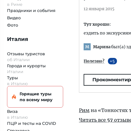
в Риме
12 января 2015
Праздники и события
Видео
Тут хорошо:
Фото
ездить по экскурсия
Италия
Марина
был(а) зд
М
Отзывы туристов
об Италии
Полезно?
5
Города и курорты
Италии
Туры
Прокомментир
в Италию
Горящие туры
по всему миру
Рим
на «Тонкостях 
Виза
в Италию
Читать все
57
отзыв
ПЦР и тесты на COVID
Страховка