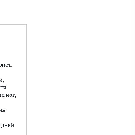
рнет.
м,
ели
х ног,
дин
5 дней