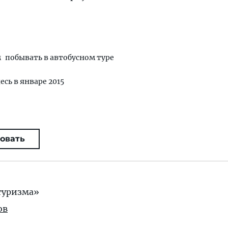
м
побывать в автобусном туре
есь в январе 2015
овать
туризма»
ов