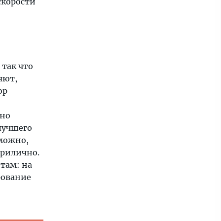
скорости
 так что
яют,
ор
жно
лучшего
зможно,
прилично.
там: на
рование