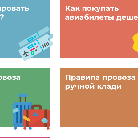
ировать
Как покупать
?
авиабилеты деше
овоза
Правила провоза
ручной клади