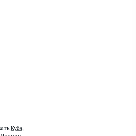
вать
Куба
,
,
Япония
.