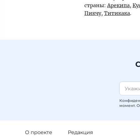
страны:
Арекипа
,
Ку
Пикчу
,
Титикака
.
С
Конфиденц
момент. О
О проекте
Редакция