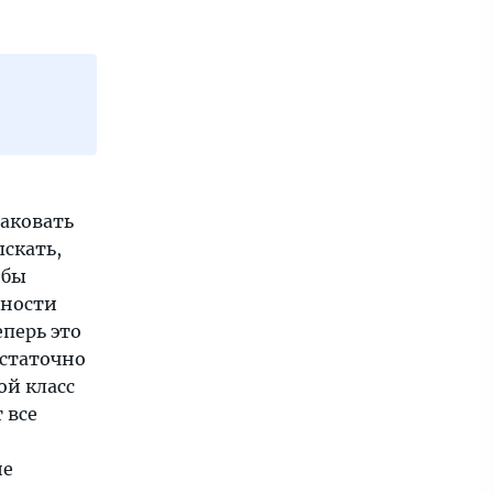
аковать
скать,
 бы
ьности
перь это
остаточно
ой класс
 все
ие