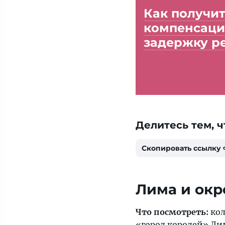
Как получи
компенсаци
задержку р
Делитесь тем, ч
Скопировать ссылку
Лима и окр
Что посмотреть:
ко
«город королей»
Ли