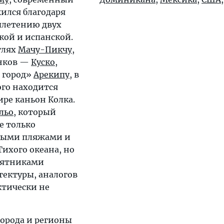
ился благодаря
плетению двух
ой и испанской.
глях
Мачу-Пикчу
,
нков —
Куско
,
 город»
Арекипу
, в
ого находится
ире каньон Колка.
льо
, который
е только
ными пляжами и
ихого океана, но
мятниками
тектуры, аналогов
ктически не
орода и регионы