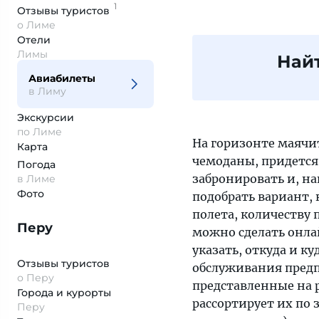
1
Отзывы
туристов
о Лиме
Отели
Лимы
Най
Авиабилеты
в Лиму
Экскурсии
по Лиме
На горизонте маячи
Карта
чемоданы, придется 
Погода
забронировать и, на
в Лиме
Фото
подобрать вариант,
полета, количеству 
Перу
можно сделать онла
указать, откуда и ку
Отзывы туристов
обслуживания предпо
о Перу
представленные на 
Города и курорты
рассортирует их по 
Перу