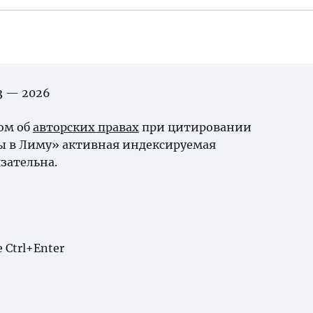
03 — 2026
ном об
авторских правах
при цитировании
ы в Лиму» активная индексируемая
зательна.
Ctrl+Enter