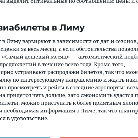
сама выделит оптимальные по соотношению цены и 
виабилеты в Лиму
в Лиму варьируют в зависимости от дат и сезонов,
сценки за весь месяц, а если обстоятельства позвол
ю «Самый дешевый месяц» — автоматический подб
редложений в течение всего года. Кроме того,
ярно устраивают распродажи билетов, так что мо
сылку по интересующему направлению и ждать наи
но просмотреть и рейсы в соседние аэропорты: во
на придется чуть дольше, зато сэкономить удастся 
 билеты, можно приступать к более приятным хлопо
ся необходимая информация о Лиме, так что плани
я в удовольствие.