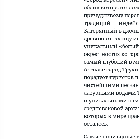
облик которого слож
причудливому пере
традиций — индейск
Затерянный в джун
древнюю столицу и
уникальный «белый
окрестностях котор
самый глубокий в м
А также город
Трухи
порадует туристов н
чистейшими песча
лазурными водами Т
и уникальными па
средневековой архи
которых в мире пра
осталось.
Самые популярные г