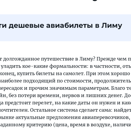
ти дешевые авиабилеты в Лиму
т долгожданное путешествие в Лиму? Прежде чем п
уладить кое-какие формальности: в частности, оты
конец, купить билеты на самолет. При этом хорошо
 наиболее подходящий по стоимости, продолжител
пересадок и прочим значимым параметрам. Благо те
йн, без потери времени, нервов и лишних денег. Д
да предстоит перелет, на какие даты он нужен и как
чтителен. Остальное система сделает сама: найдет
рынке актуальные предложения авиаперевозчиков,
заданному критерию (цена, время в воздухе, налич