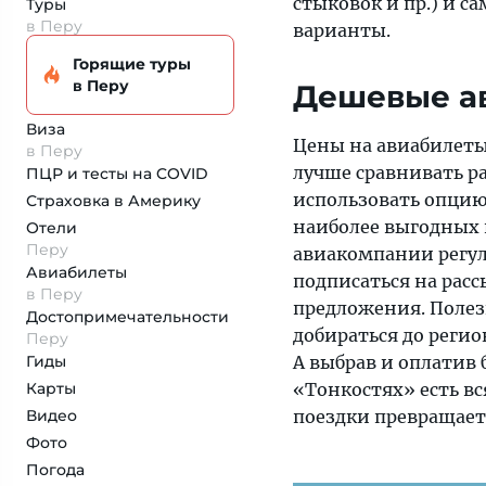
стыковок и пр.) и 
Туры
в Перу
варианты.
Горящие туры
в Перу
Дешевые а
Виза
Цены на авиабилеты 
в Перу
лучше сравнивать ра
ПЦР и тесты на COVID
использовать опци
Страховка
в Америку
наиболее выгодных п
Отели
Перу
авиакомпании регул
Авиабилеты
подписаться на рас
в Перу
предложения. Полез
Достопримеча­тельности
добираться до регио
Перу
Гиды
А выбрав и оплатив
Карты
«Тонкостях» есть в
Видео
поездки превращаетс
Фото
Погода