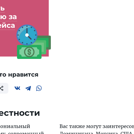
ть
ю за
ейса
то нравится
естности
лониальный
Вас также могут заинтересо
му
, современный
Доминикана
,
Мексика
,
США