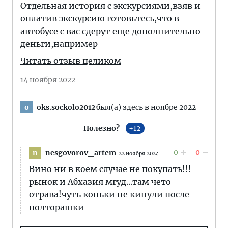
Отдельная история с экскурсиями,взяв и
оплатив экскурсию готовьтесь,что в
автобусе с вас сдерут еще дополнительно
деньги,например
Читать отзыв целиком
14 ноября 2022
oks.sockolo2012
был(а) здесь в ноябре 2022
o
Полезно?
12
0
0
nesgovorov_artem
n
22 ноября 2024
Вино ни в коем случае не покупать!!!
рынок и Абхазия мгуд...там чето-
отрава!чуть коньки не кинули после
полторашки