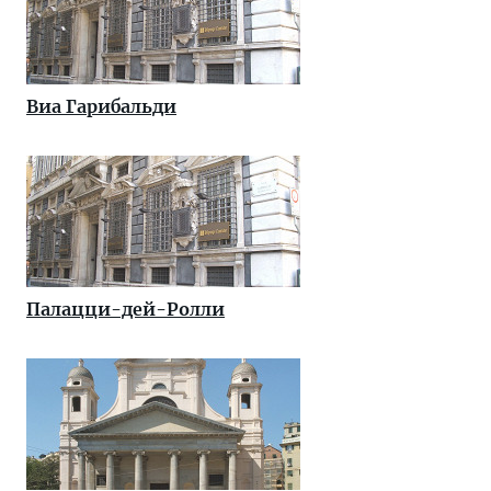
Виа Гарибальди
Палацци-дей-Ролли