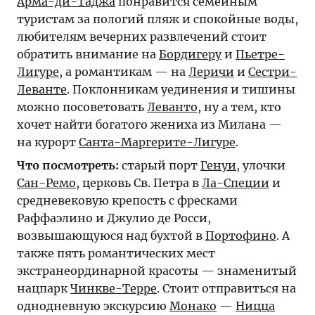
Арма-ди-Таджа
понравится семейным
туристам за пологий пляж и спокойные воды,
любителям вечерних развлечений стоит
обратить внимание на
Бордигеру
и
Пьетре-
Лигуре
, а романтикам — на
Леричи
и
Сестри-
Леванте
. Поклонникам уединения и тишины
можно посоветовать
Леванто
, ну а тем, кто
хочет найти богатого жениха из Милана —
на курорт
Санта-Маргерите-Лигуре
.
Что посмотреть:
старый порт
Генуи
, улочки
Сан-Ремо
, церковь Св. Петра в
Ла-Специи
и
средневековую крепость с фресками
Раффаэлино и Джулио де Росси,
возвышающуюся над бухтой в
Портофино
. А
также пять романтических мест
экстранеординарной красоты — знаменитый
нацпарк
Чинкве-Терре
. Стоит отправиться на
однодневную экскурсию
Монако
—
Ницца