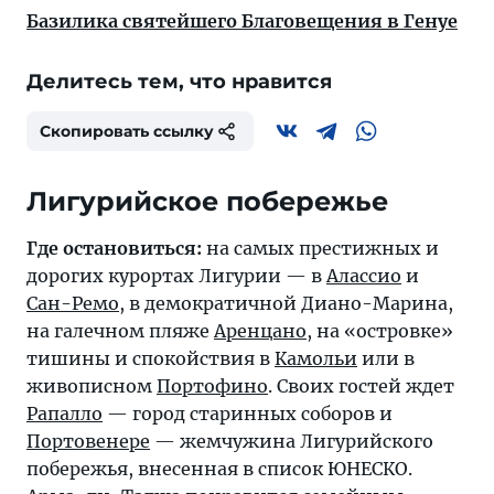
Базилика святейшего Благовещения в Генуе
Делитесь тем, что нравится
Скопировать ссылку
Лигурийское побережье
Где остановиться:
на самых престижных и
дорогих курортах Лигурии — в
Алассио
и
Сан-Ремо
, в демократичной Диано-Марина,
на галечном пляже
Аренцано
, на «островке»
тишины и спокойствия в
Камольи
или в
живописном
Портофино
. Своих гостей ждет
Рапалло
— город старинных соборов и
Портовенере
— жемчужина Лигурийского
побережья, внесенная в список ЮНЕСКО.