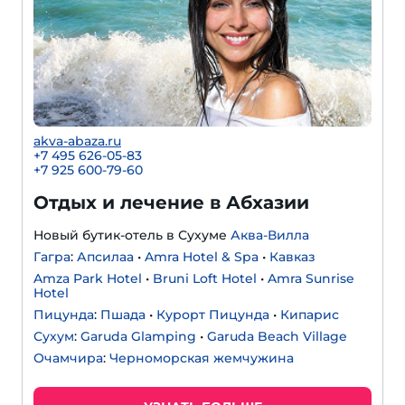
akva-abaza.ru
+7 495 626-05-83
+7 925 600-79-60
Отдых и лечение в Абхазии
Новый бутик-отель в Сухуме
Аква-Вилла
Гагра
:
Апсилаа
•
Amra Hotel & Spa
•
Кавказ
Amza Park Hotel
•
Bruni Loft Hotel
•
Amra Sunrise
Hotel
Пицунда
:
Пшада
•
Курорт Пицунда
•
Кипарис
Сухум
:
Garuda Glamping
•
Garuda Beach Village
Очамчира
:
Черноморская жемчужина