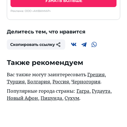
УЗНАТЬ БОЛЬШЕ
Реклама: ООО «АКВАМАР»
Делитесь тем, что нравится
Скопировать ссылку
Также рекомендуем
Вас также могут заинтересовать
Греция
,
Турция
,
Болгария
,
Россия
,
Черногория
.
Популярные города страны:
Гагра
,
Гудаута
,
Новый Афон
,
Пицунда
,
Сухум
.