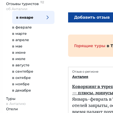
112
Отзывы
туристов
об Анталии
Добавить отзыв
в январе
в феврале
в марте
в апреле
Горящие туры
в 
в мае
в июне
в июле
в августе
в сентябре
Отзыв о регионе
Анталия
в октябре
в ноябре
Коворкинг в турец
в декабре
— плюсы, минусы
Туры
Январь-февраль в 
в Анталию
отелей закрыты, о
Отели
время падают почт