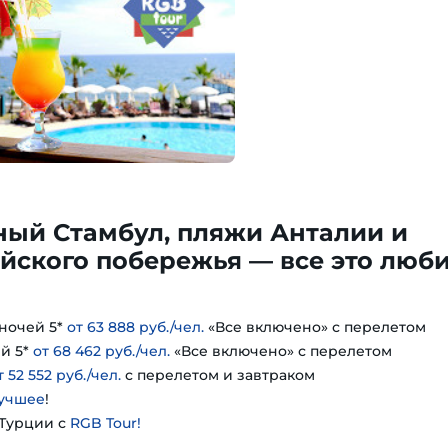
ный Стамбул, пляжи Анталии и
йского побережья — все это люб
ночей 5*
от 63 888 руб./чел.
«Все включено» с перелетом
й 5*
от 68 462 руб./чел.
«Все включено» с перелетом
т 52 552 руб./чел.
с перелетом и завтраком
учшее
!
 Турции с
RGB Tour!