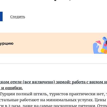
Следить
Турцию
ком отеле (все включено) зимой: работа с видом 
 и ошибки.
Турции полный штиль, туристов практически нет, 
стальные работают на минимальных услугах. Цены 
и в 2 раза, даже на самые роскошные пятерки. Отпу