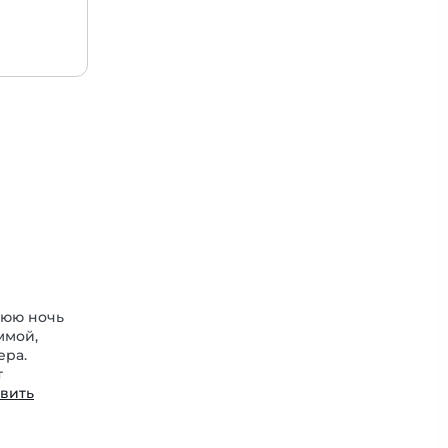
нюю ночь
ммой,
ера.
т
ивить