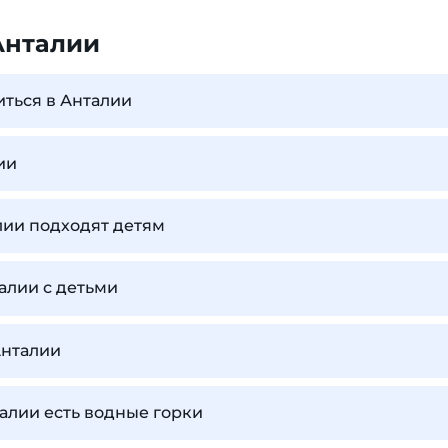
Анталии
иться в Анталии
ии
лии подходят детям
талии с детьми
Анталии
талии есть водные горки