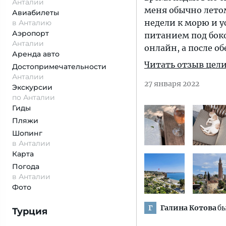
Анталии
меня обычно летом
Авиабилеты
недели к морю и ус
в Анталию
Аэропорт
питанием под боко
Анталии
онлайн, а после об
Аренда авто
Читать отзыв цел
Достопримеча­тельности
Анталии
27 января 2022
Экскурсии
по Анталии
Гиды
Пляжи
Шопинг
в Анталии
Карта
Погода
в Анталии
Фото
Галина Котова
бы
Г
Турция