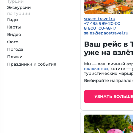
Турции
Экскурсии
по Турции
space-travel.ru
Гиды
+7 495 989-20-00
Карты
8 800 100-48-17
sales@spacetravel.ru
Видео
Фото
Ваш рейс в 
Погода
уже на взлё
Пляжи
Мы — ваш личный аэр
Праздники и события
включено»
, хотите 
туристических маршр
Выбирайте направлен
УЗНАТЬ БОЛЬШ