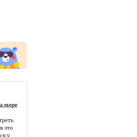
на море
треть
в это
ск у