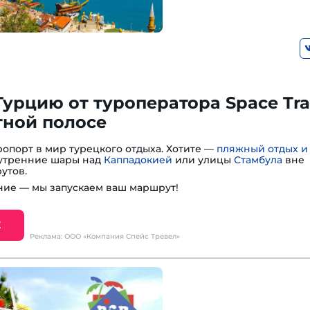
Турцию от туроператора Space Tra
тной полосе
опорт в мир турецкого отдыха. Хотите —
пляжный отдых и
— утренние шары над
Каппадокией
или улицы
Стамбула
вне
утов.
ие — мы запускаем ваш маршрут!
Е
Реклама: ООО «Компания Спейс Тревел»