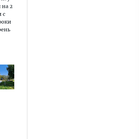
 на 2
 с
роки
рень