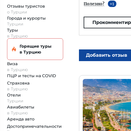
Полезно?
1
Отзывы туристов
о Турции
Города и курорты
Прокомментир
Турции
Туры
в Турцию
Горящие туры
в Турцию
Добавить отзыв
Виза
в Турцию
ПЦР и тесты на COVID
Страховка
в Турцию
Отели
Турции
Авиабилеты
в Турцию
Аренда авто
Достопримеча­тельности