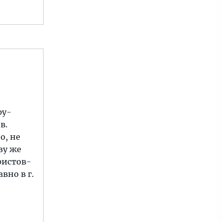
е
ру-
в.
о, не
зу же
ристов-
вно в г.