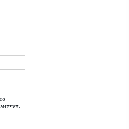
го
раничен.