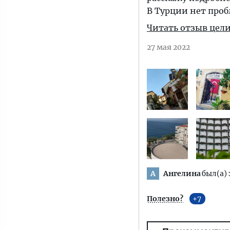
В Турции нет проб
Читать отзыв цел
27 мая 2022
Ангелина
был(а) 
А
Полезно?
7