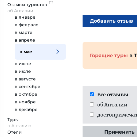
112
Отзывы
туристов
об Анталии
в январе
Добавить отзыв
в феврале
в марте
в апреле
в мае
Горящие туры
в 
в июне
в июле
в августе
в сентябре
в октябре
Все отзывы
в ноябре
об Анталии
в декабре
достопримеча­
Туры
в Анталию
Применить
Отели