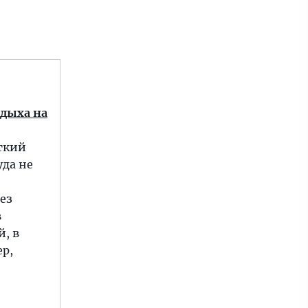
дыха на
ткий
уда не
ез
в
й, в
ер,