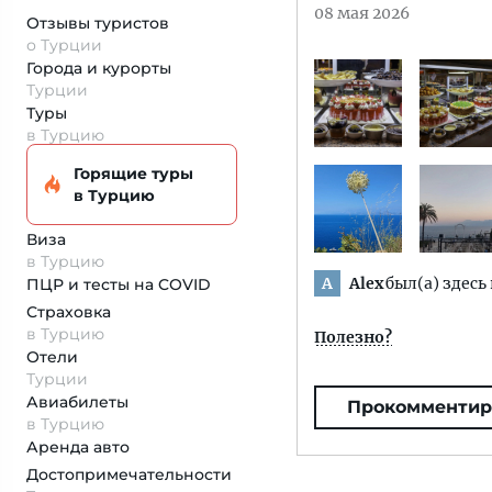
08 мая 2026
Отзывы туристов
о Турции
Города и курорты
Турции
Туры
в Турцию
Горящие туры
в Турцию
Виза
в Турцию
Alex
был(а) здесь
A
ПЦР и тесты на COVID
Страховка
в Турцию
Полезно?
Отели
Турции
Авиабилеты
Прокомментир
в Турцию
Аренда авто
Достопримеча­тельности