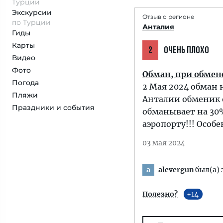
Турции
Экскурсии
Отзыв о регионе
по Турции
Анталия
Гиды
Карты
2
ОЧЕНЬ ПЛОХО
Видео
Фото
Обман, при обмене
Погода
2 Мая 2024 обман 
Пляжи
Анталии обменик 
Праздники и события
обманывает на 30%
аэропорту!!! Особе
03 мая 2024
alevergun
был(а) 
a
Полезно?
14