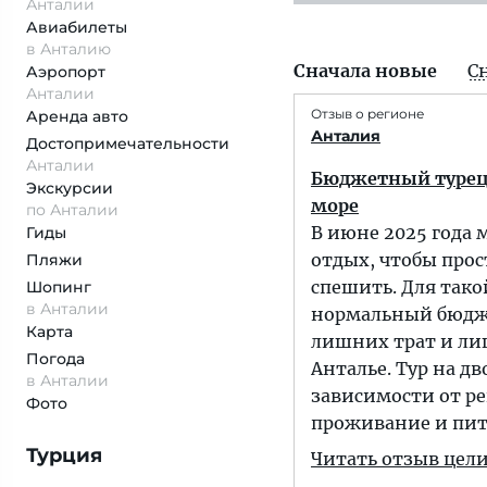
Анталии
Авиабилеты
в Анталию
Сначала новые
С
Аэропорт
Анталии
Отзыв о регионе
Аренда авто
Анталия
Достопримеча­тельности
Анталии
Бюджетный турецк
Экскурсии
море
по Анталии
В июне 2025 года 
Гиды
отдых, чтобы прос
Пляжи
спешить. Для тако
Шопинг
в Анталии
нормальный бюдже
Карта
лишних трат и лишн
Погода
Анталье. Тур на дв
в Анталии
зависимости от ре
Фото
проживание и пит
Турция
Читать отзыв цел