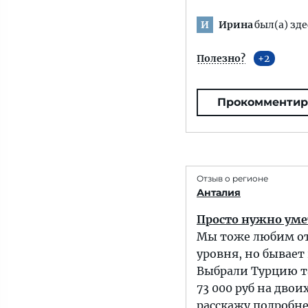
Ирина
был(а) зде
И
Полезно?
2
Прокомментир
Отзыв о регионе
Анталия
Просто нужно уме
Мы тоже любим отд
уровня, но бывает
Выбрали Турцию та
73 000 руб на двои
расскажу подробне