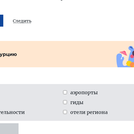
Следить
Турцию
аэропорты
гиды
тельности
отели региона