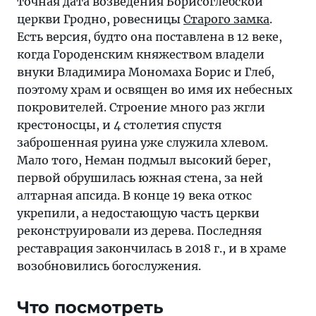
точная дата возведения Борисоглебской
церкви Гродно, ровесницы
Старого замка
.
Есть версия, будто она поставлена в 12 веке,
когда Городенским княжеством владели
внуки Владимира Мономаха Борис и Глеб,
поэтому храм и освящен во имя их небесных
покровителей. Строение много раз жгли
крестоносцы, и 4 столетия спустя
заброшенная руина уже служила хлевом.
Мало того, Неман подмыл высокий берег,
первой обрушилась южная стена, за ней
алтарная апсида. В конце 19 века откос
укрепили, а недостающую часть церкви
реконструировали из дерева. Последняя
реставрация закончилась в 2018 г., и в храме
возобновились богослужения.
Что посмотреть