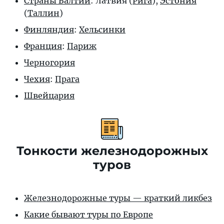
Страны Балтии
: Латвия (
Рига
),
Эстония
(
Таллин
)
Финляндия
:
Хельсинки
Франция
:
Париж
Черногория
Чехия
:
Прага
Швейцария
Тонкости железнодорожных
туров
Железнодорожные туры — краткий ликбез
Какие бывают туры по Европе