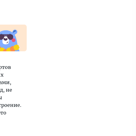
ртов
их
ами,
д, не
ы
троение.
это