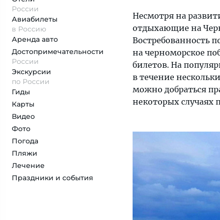
России
Несмотря на развити
Авиабилеты
отдыхающие на Чер
в Россию
Аренда авто
Востребованность п
Достопримеча­тельности
на черноморское по
России
билетов. На популя
Экскурсии
в течение нескольки
по России
можно добраться пра
Гиды
некоторых случаях п
Карты
Видео
Фото
Погода
Пляжи
Лечение
Праздники и события