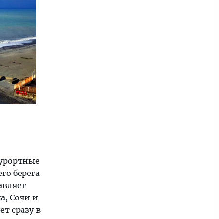
курортные
го берега
авляет
а, Сочи и
ет сразу в