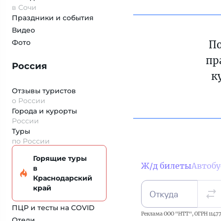
в Сочи
Праздники и события
Видео
Фото
По
пр
Россия
к
Отзывы туристов
о России
Города и курорты
России
Туры
по России
Горящие туры
Ж/д билеты
Автоб
в
Краснодарский
край
Откуда
ПЦР и тесты на COVID
Реклама ООО "НТТ", ОГРН 11477
Отели