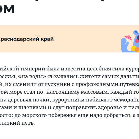
ом
Краснодарский край
сийской империи была известна целебная сила куро
режья, «на воды» съезжались жители самых дальн
й, их сменили отпускники с профсоюзными путевк
ном море стал по-настоящему массовым. Каждый го
 на деревьях почки, курортники набивают чемодан
ами и шлепками и едут поправлять здоровье и нас
осто: до морского побережья еще надо добраться, а 
лизкий путь.