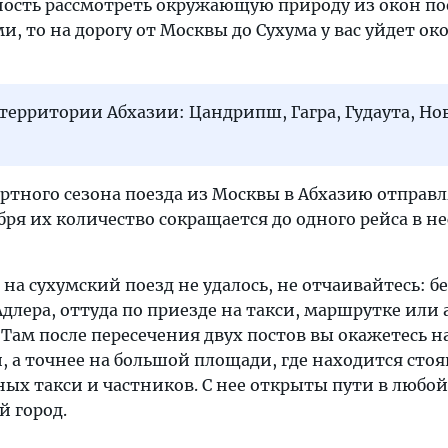
ость рассмотреть окружающую природу из окон пое
, то на дорогу от Москвы до Сухума у вас уйдет око
территории Абхазии: Цандрипш, Гагра, Гудаута, Н
ортного сезона поезда из Москвы в Абхазию отправ
бря их количество сокращается до одного рейса в н
 на сухумский поезд не удалось, не отчаивайтесь: б
Адлера, оттуда по приезде на такси, маршрутке или 
 Там после пересечения двух постов вы окажетесь н
 а точнее на большой площади, где находится стоя
ых такси и частников. С нее открыты пути в любой
й город.