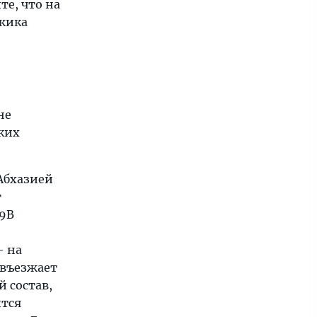
те, что на
джика
не
ских
 Абхазией
т
79В
— на
 въезжает
 состав,
ится