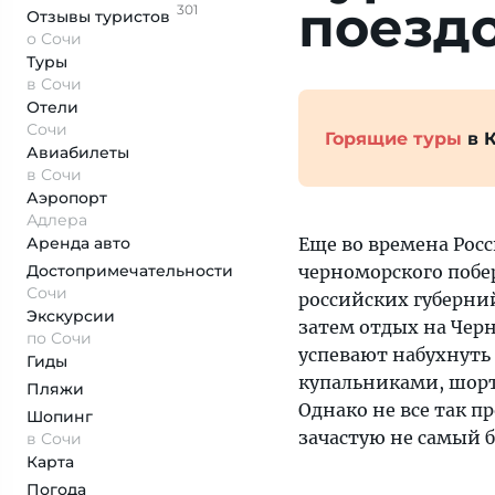
поезд
301
Отзывы
туристов
о Сочи
Туры
в Сочи
Отели
Сочи
Горящие туры
в 
Авиабилеты
в Сочи
Аэропорт
Адлера
Аренда авто
Еще во времена Рос
Достопримеча­тельности
черноморского побе
Сочи
российских губерни
Экскурсии
затем отдых на Чер
по Сочи
успевают набухнуть
Гиды
купальниками, шорт
Пляжи
Однако не все так пр
Шопинг
зачастую не самый б
в Сочи
Карта
Погода