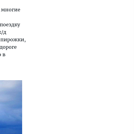
, многие
 поездку
ж/д
е пирожки,
 дороге
 в