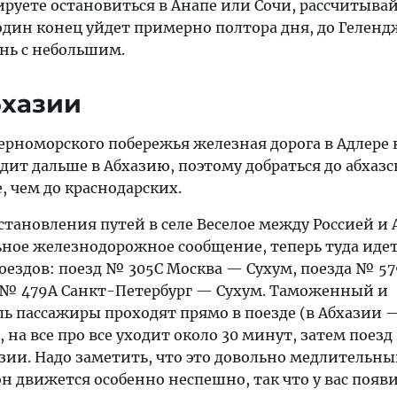
нируете остановиться в Анапе или Сочи, рассчитывай
один конец уйдет примерно полтора дня, до Гелен
ень с небольшим.
бхазии
ерноморского побережья железная дорога в Адлере 
одит дальше в Абхазию, поэтому добраться до абхаз
, чем до краснодарских.
становления путей в селе Веселое между Россией и
ьное железнодорожное сообщение, теперь туда иде
оездов: поезд № 305С Москва — Сухум, поезда № 5
 № 479А Санкт-Петербург — Сухум. Таможенный и
ь пассажиры проходят прямо в поезде (в Абхазии 
на все про все уходит около 30 минут, затем поезд
ии. Надо заметить, что это довольно медлительный
он движется особенно неспешно, так что у вас появ