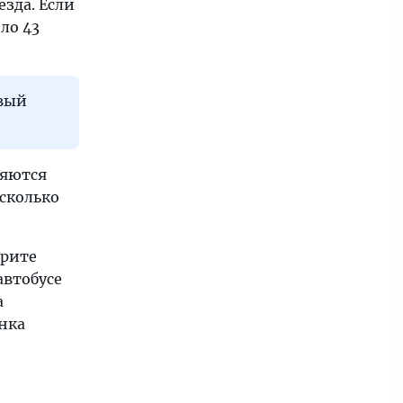
зда. Если
ло 43
овый
ляются
есколько
ерите
автобусе
а
нка