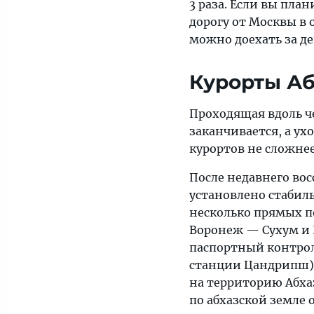
3 раза. Если вы пла
дорогу от Москвы в 
можно доехать за д
Курорты А
Проходящая вдоль ч
заканчивается, а ух
курортов не сложнее
После недавнего вос
установлено стабил
несколько прямых п
Воронеж — Сухум и
паспортный контрол
станции Цандрипш), 
на территорию Абхаз
по абхазской земле 