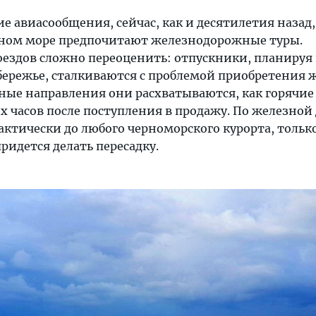
е авиасообщения, сейчас, как и десятилетия назад
ном море предпочитают железнодорожные туры.
оездов сложно переоценить: отпускники, планируя
бережье, сталкиваются с проблемой приобретения 
рные направления они расхватываются, как горячи
х часов после поступления в продажу. По железной
ктически до любого черноморского курорта, только
ридется делать пересадку.