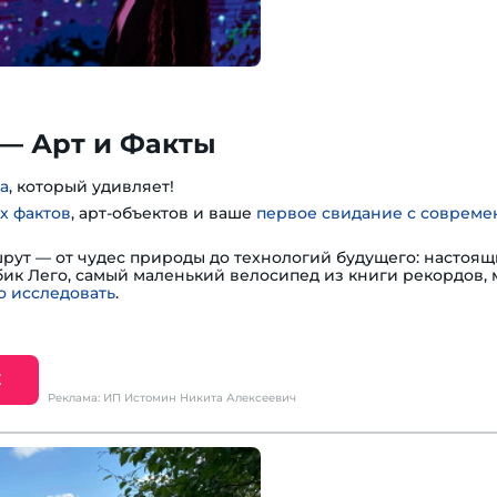
— Арт и Факты
а
, который удивляет!
х фактов
, арт-объектов и ваше
первое свидание с соврем
шрут — от чудес природы до технологий будущего: настоя
убик Лего, самый маленький велосипед из книги рекордов,
 исследовать
.
Е
Реклама: ИП Истомин Никита Алексеевич