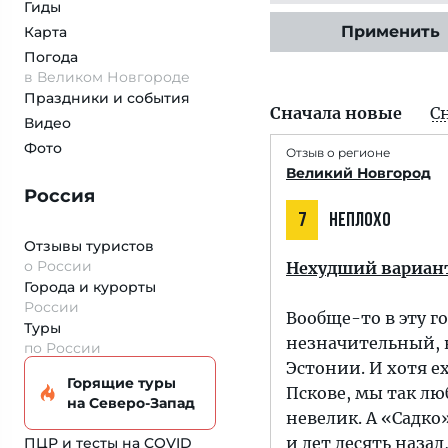
Гиды
Применить
Карта
Погода
в Великом Новгороде
Праздники и события
Сначала новые
С
Видео
Фото
Отзыв о регионе
Великий Новгород
Россия
7
НЕПЛОХО
Отзывы туристов
о России
Нехудший вариант
Города и курорты
России
Вообще-то в эту г
Туры
незначительный, 
по России
Эстонии. И хотя е
Горящие туры
Пскове, мы так лю
на Северо-Запад
невелик. А «Садко
и лет десять назад
ПЦР и тесты на COVID