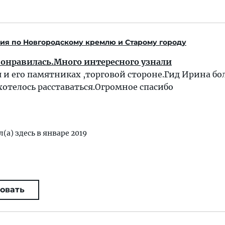
ия по Новгородскому кремлю и Старому городу
понравилась.Много интересного узнали
 и его памятниках ,торговой стороне.Гид Ирина б
хотелось расставаться.Огромное спасибо
л(а) здесь в январе 2019
овать