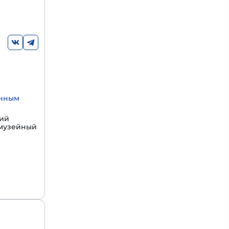
енным
щий
 музейный