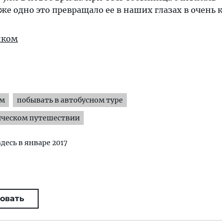
же одно это превращало ее в наших глазах в очень 
иком
ям
побывать в автобусном туре
ическом путешествии
здесь в январе 2017
овать