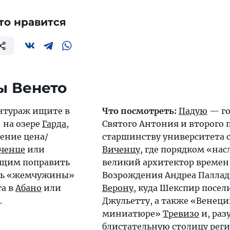
то нравится
 Венето
нтураж ищите в
Что посмотреть:
Падую
— го
 на озере
Гарда
,
Святого Антония и второго 
ение цена/
старшинству университета 
ченце
или
Виченцу
, где порядком «на
ющим поправить
великий архитектор времен
еть «жемчужины»
Возрождения Андреа Паллад
га в
Абано
или
Верону
, куда Шекспир посел
.
Джульетту, а также «Венеци
миниатюре»
Тревизо
и, раз
блистательную столицу рег