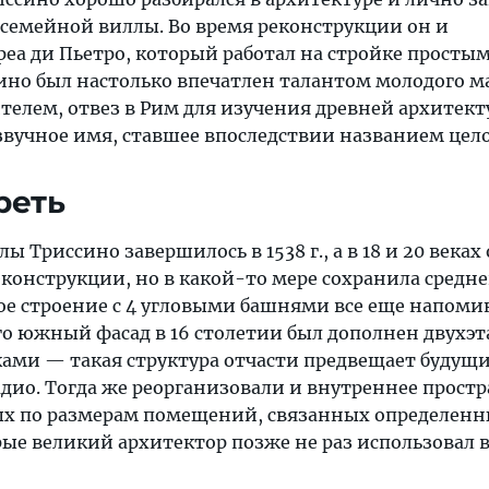
 семейной виллы. Во время реконструкции он и
реа ди Пьетро, который работал на стройке просты
но был настолько впечатлен талантом молодого ма
ителем, отвез в Рим для изучения древней архитект
звучное имя, ставшее впоследствии названием цело
реть
 Триссино завершилось в 1538 г., а в 18 и 20 веках
еконструкции, но в какой-то мере сохранила средн
ое строение с 4 угловыми башнями все еще напоми
го южный фасад в 16 столетии был дополнен двухэ
ками — такая структура отчасти предвещает будущ
дио. Тогда же реорганизовали и внутреннее простр
ных по размерам помещений, связанных определен
ые великий архитектор позже не раз использовал в