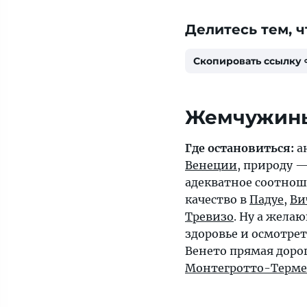
Делитесь тем, ч
Скопировать ссылку
Жемчужины
Где остановиться:
а
Венеции
, природу —
адекватное соотнош
качество в
Падуе
,
Ви
Тревизо
. Ну а жела
здоровье и осмотр
Венето прямая доро
Монтегротто-Терме