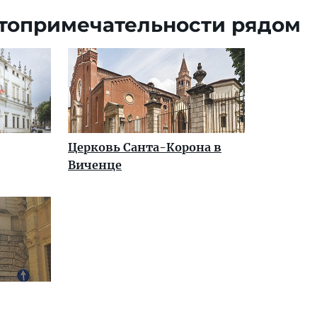
топримечательности рядом
Церковь Санта-Корона в
Виченце