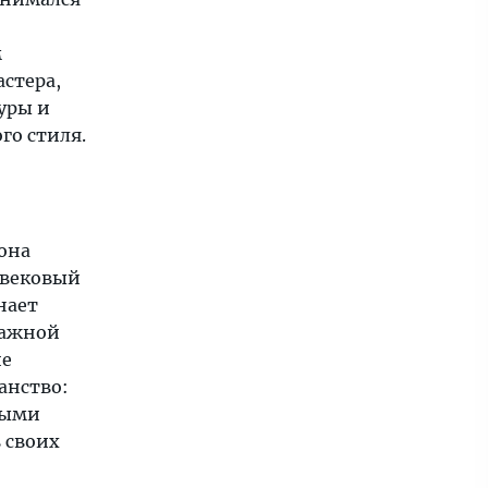
м
стера,
уры и
го стиля.
 она
евековый
нает
тажной
ие
анство:
ными
 своих