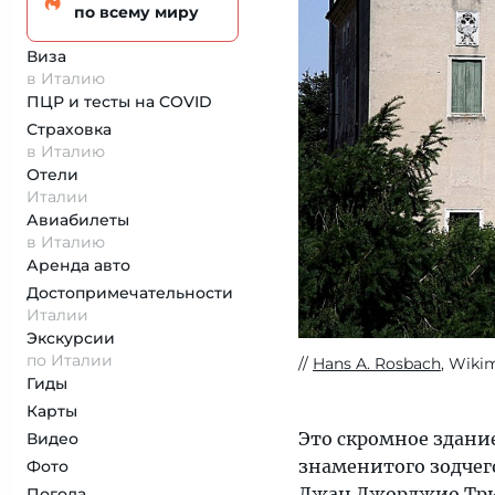
по всему миру
Виза
в Италию
ПЦР и тесты на COVID
Страховка
в Италию
Отели
Италии
Авиабилеты
в Италию
Аренда авто
Достопримеча­тельности
Италии
Экскурсии
по Италии
Hans A. Rosbach
, Wiki
Гиды
Карты
Это скромное здание
Видео
знаменитого зодчег
Фото
Джан Джорджио Трис
Погода