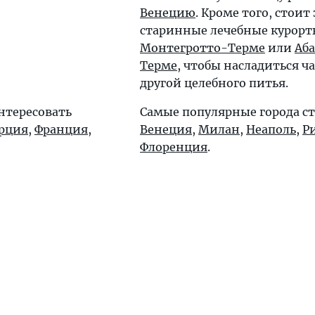
Венецию
. Кроме того, стоит
старинные лечебные курор
Монтегротто-Терме
или
Аб
Терме
, чтобы насладиться ч
другой целебного питья.
нтересовать
Самые популярные города с
рция
,
Франция
,
Венеция
,
Милан
,
Неаполь
,
Р
Флоренция
.