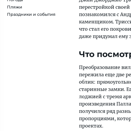
перестройкой своей
Пляжи
познакомился с Анд
Праздники и события
каменщиком. Трисси
что стал его покров
даже придумал ему 
Что посмот
Преобразование виллы
пережила еще две р
облик: прямоугольн
старинные замки. Е
лоджией с тремя ар
произведения Палла
получился ряд раз
пропорциями, котор
проектах.