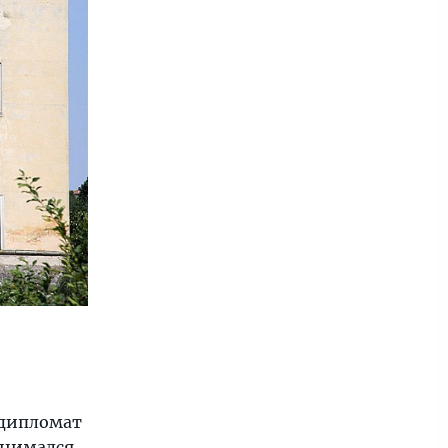
 дипломат
анимался