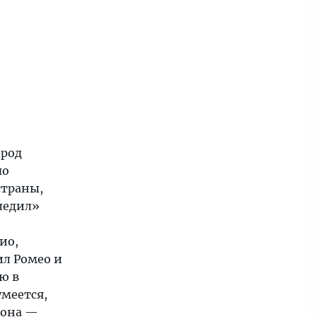
род
по
страны,
следил»
ио,
ил Ромео и
ю в
умеется,
иона —