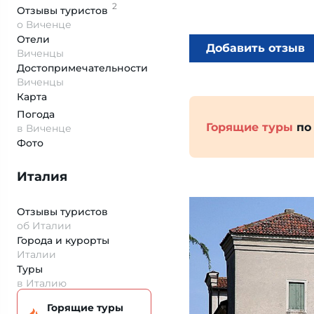
2
Отзывы
туристов
о Виченце
Отели
Добавить отзыв
Виченцы
Достопримеча­тельности
Виченцы
Карта
Погода
Горящие туры
по
в Виченце
Фото
Италия
Отзывы туристов
об Италии
Города и курорты
Италии
Туры
в Италию
Горящие туры