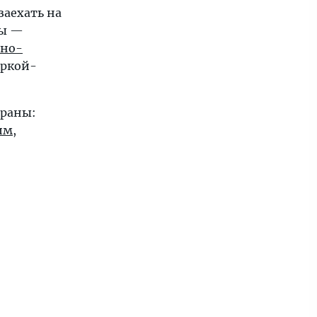
 заехать на
ты —
ано-
аркой-
траны:
им
,