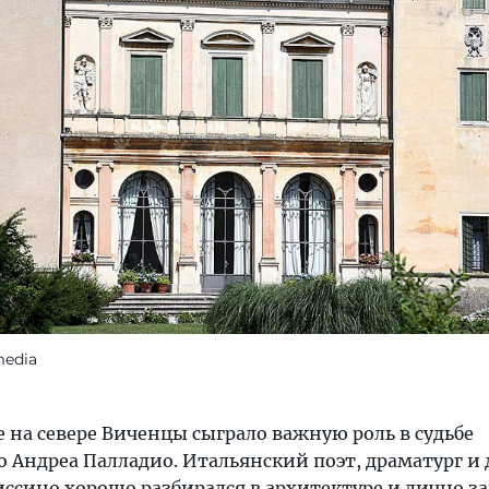
media
 на севере Виченцы сыграло важную роль в судьбе
о Андреа Палладио. Итальянский поэт, драматург и
сино хорошо разбирался в архитектуре и лично з