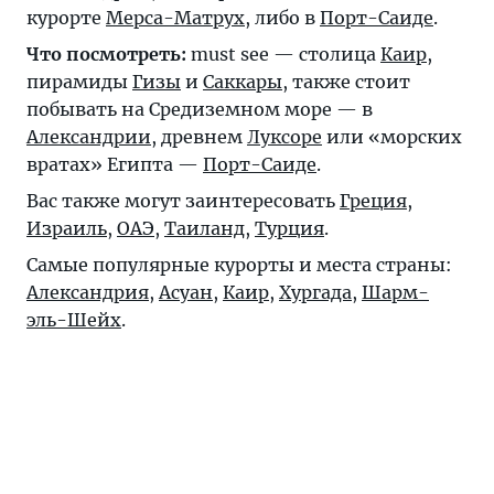
курорте
Мерса-Матрух
, либо в
Порт-Саиде
.
Что посмотреть:
must see — столица
Каир
,
пирамиды
Гизы
и
Саккары
, также стоит
побывать на Средиземном море — в
Александрии
, древнем
Луксоре
или «морских
вратах» Египта —
Порт-Саиде
.
Вас также могут заинтересовать
Греция
,
Израиль
,
ОАЭ
,
Таиланд
,
Турция
.
Самые популярные курорты и места страны:
Александрия
,
Асуан
,
Каир
,
Хургада
,
Шарм-
эль-Шейх
.