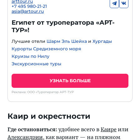
arttour.ru
+
7 495 980-21-21
asia@artour.ru
Египет от туроператора «АРТ-
ТУР»!
Лучшие отели
Шарм Эль Шейха
и
Хургады
Курорты Средиземного моря
Круизы по Нилу
Экскурсионные туры
УЗНАТЬ БОЛЬШЕ
Реклама: ООО «Туроператор АРТ-ТУР
Каир и окрестности
Где остановиться:
удобнее всего в
Каире
или
Александрии
, как вариант — на пляжном