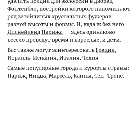
уделить полдня для экскурсии в дворец
Фонтенбло
, постройки которого напоминают
ряд затейливых хрустальных фужеров
разной высоты и формы. И, куда ж без него,
Диснейленд Парижа
— здесь одинаково
весело проведут время и взрослые, и дети.
Вас также могут заинтересовать
Греция
,
Израиль
,
Испания
,
Италия
,
Чехия
.
Самые популярные города и курорты страны:
Париж
,
Ницца
,
Марсель
,
Канны
,
Сен-Тропе
.