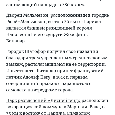
занимающий площадь в 280 кв. км.
Дворец Мальмезон, расположенный в городке
Рюэй-Мальмезон, всего в 20 км от Парижа
является бывшей резиденцией короля
Наполеона I и его супруги Жозефины
Бонапарт.
Городок Шатофор получил свое названия
благодаря трем укрепленным средневековым
замкам, располагавшимся на ее территории.
Известность Шатофор принес французский
летчик Адольф Пегу, в 1913 г. первым
совершивший прыжок с парашютом с
самолета на аэродроме города.
Парк развлечений «Диснейленд»
расположен
во французской коммуне в Марн-ля-Вале, в
35 км к востоку от Парижа. Символом