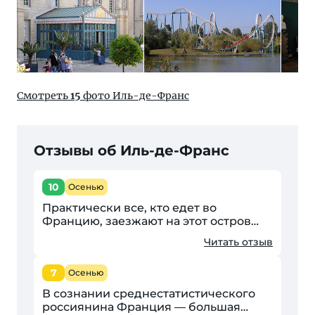
Смотреть
15
фото Иль-де-Франс
Отзывы об Иль-де-Франс
10
Осенью
Практически все, кто едет во
Францию, заезжают на этот остров
(так в переводе Иль-де-Франс звучит).
Читать отзыв
Мы были в Париже, заезжали в
Версаль и погуляли в Марн-ла-Валле...
7
Осенью
В сознании среднестатистического
россиянина Франция — большая