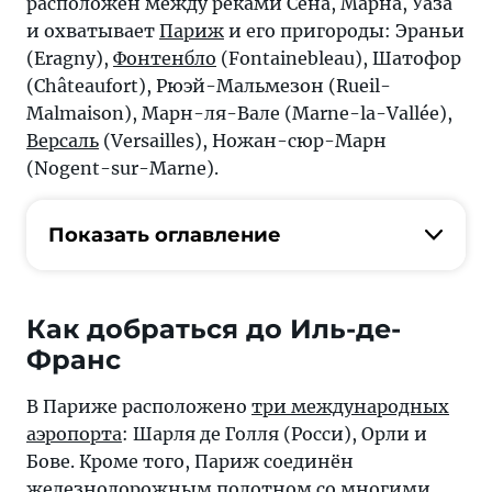
расположен между реками Сена, Марна, Уаза
и охватывает
Париж
и его пригороды: Эраньи
(Eragny),
Фонтенбло
(Fontainebleau), Шатофор
(Châteaufort), Рюэй-Мальмезон (Rueil-
Malmaison), Марн-ля-Вале (Marne-la-Vallée),
Версаль
(Versailles), Ножан-сюр-Марн
(Nogent-sur-Marne).
Показать оглавление
Как добраться до Иль-де-
Франс
В Париже расположено
три международных
аэропорта
: Шарля де Голля (Росси), Орли и
Бове. Кроме того, Париж соединён
железнодорожным полотном со многими