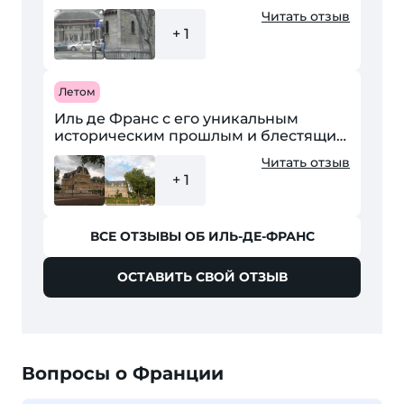
страна с огромными запутанными
Читать отзыв
улицами и красивыми домами, где
+ 1
потрясающей красоты...
Летом
Иль де Франс с его уникальным
историческим прошлым и блестящим
настоящим сможет прийтись по вкусу
Читать отзыв
разным туристам: будь это
+ 1
утонченная романтическая...
ВСЕ ОТЗЫВЫ ОБ ИЛЬ-ДЕ-ФРАНС
ОСТАВИТЬ СВОЙ ОТЗЫВ
Вопросы о Франции